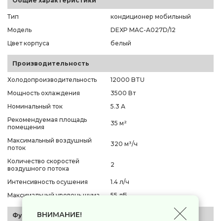
Общие характеристики
Тип
кондиционер мобильный
Модель
DEXP MAC-A027D/12
Цвет корпуса
белый
Производительность
Холодопроизводительность
12000 BTU
Мощность охлаждения
3500 Вт
Номинальный ток
5.3 А
Рекомендуемая площадь
35 м²
помещения
Максимальный воздушный
320 м³/ч
поток
Количество скоростей
2
воздушного потока
Интенсивность осушения
1.4 л/ч
Максимальный уровень шума
55 дБ
ВНИМАНИЕ!
Функционал