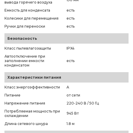
вывода горячего воздуха
Емкость для конденсата
есть
Колесики для перемещения
есть
Ручки для переноски
есть
Безопасность
Класс пылевлагозащиты
IPX4
Автоотключение при
заполнении емкости
есть
конденсатом
Характеристики питания
Класс энергоэффективности
A
Питание
от сети
Напряжение питания
220-240 В / 50 Гц
Потребляемая мощность при
945 Вт
охлаждении
Длина сетевого шнура
1.8 м