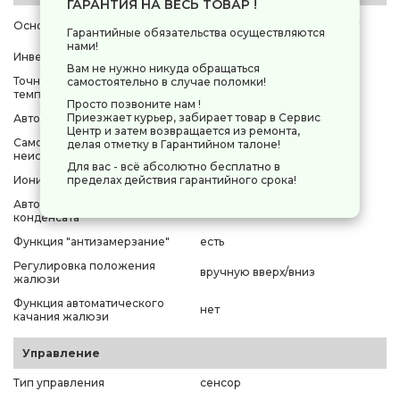
ГАРАНТИЯ НА ВЕСЬ ТОВАР !
вентиляция, ночной режим,
Основные режимы
Гарантийные обязательства осуществляются
осушение, охлаждение
нами!
Инвертор
нет
Вам не нужно никуда обращаться
Точность установки
самостоятельно в случае поломки!
1 °C
температуры
Просто позвоните нам !
Приезжает курьер, забирает товар в Сервис
Авторестарт
есть
Центр и затем возвращается из ремонта,
Самодиагностика
делая отметку в Гарантийном талоне!
есть
неисправности
Для вас - всё абсолютно бесплатно в
пределах действия гарантийного срока!
Ионизация
нет
Автоматическое испарение
есть
конденсата
Функция "антизамерзание"
есть
Регулировка положения
вручную вверх/вниз
жалюзи
Функция автоматического
нет
качания жалюзи
Управление
Тип управления
сенсор