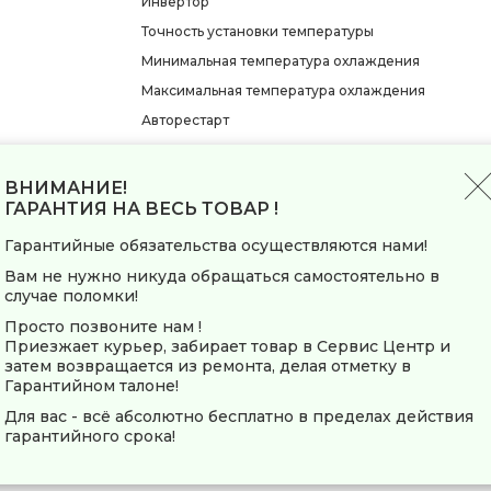
Инвертор
Точность установки температуры
Минимальная температура охлаждения
Максимальная температура охлаждения
Авторестарт
Самодиагностика неисправности
Ионизация
ВНИМАНИЕ!
ГАРАНТИЯ НА ВЕСЬ ТОВАР !
Автоматическое испарение конденсата
Функция "антизамерзание"
Гарантийные обязательства осуществляются нами!
Регулировка положения жалюзи
Вам не нужно никуда обращаться самостоятельно в
случае поломки!
Функция автоматического качания жалюзи
Просто позвоните нам !
Управление
Приезжает курьер, забирает товар в Сервис Центр и
затем возвращается из ремонта, делая отметку в
Тип управления
Гарантийном талоне!
Пульт ДУ
Для вас - всё абсолютно бесплатно в пределах действия
гарантийного срока!
Подсветка пульта
Управление по Wi-Fi