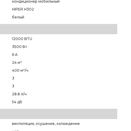
кондиционер мобильный
HIPER H302
белый
12000 BTU
3500 Вт
6 А
24 м²
400 м³/ч
3
3
28.8 л/ч
54 дБ
вентиляция, осушение, охлаждение