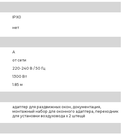
IPX0
нет
A
от сети
220-240 В / 50 Гц
1300 Вт
1.85 м
адаптер для раздвижных окон, документация,
монтажный набор для оконного адаптера, переходник
для установки воздуховода х 2 штещё