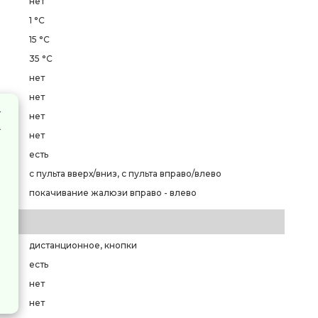
нет
1 °C
15 °C
35 °C
нет
нет
нет
нет
есть
с пульта вверх/вниз, с пульта вправо/влево
покачивание жалюзи вправо - влево
дистанционное, кнопки
есть
нет
нет