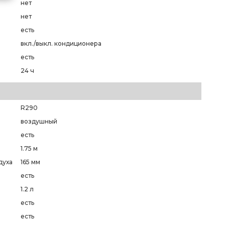
нет
нет
есть
вкл./выкл. кондиционера
есть
24 ч
R290
воздушный
есть
1.75 м
духа
165 мм
есть
1.2 л
есть
есть