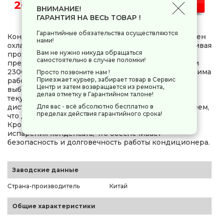
20 019 руб.
-
+
ВНИМАНИЕ!
ГАРАНТИЯ НА ВЕСЬ ТОВАР !
Гарантийные обязательства осуществляются
Кондиционер мобильный iFFALCON PSL 12 способен
нами!
охладить помещение площадью до 25 м², обеспечивая
Вам не нужно никуда обращаться
прохладу даже в самые жаркие дни. Он
самостоятельно в случае поломки!
предоставляет до 3200 Вт мощности охлаждения и
2300 Вт мощности осушения. Прибор имеет 2 режима
Просто позвоните нам !
Приезжает курьер, забирает товар в Сервис
работы: вентиляция и охлаждение, что позволяет
Центр и затем возвращается из ремонта,
выбрать оптимальный вариант в зависимости от
делая отметку в Гарантийном талоне!
текущих потребностей. iFFALCON PSL 12 оснащен
дистанционным управлением и цифровым дисплеем,
Для вас - всё абсолютно бесплатно в
пределах действия гарантийного срока!
что делает его использование удобным и простым.
Кроме того, он имеет функцию автоматического
испарения конденсата, что обеспечивает
безопасность и долговечность работы кондиционера.
Заводские данные
Страна-производитель
Китай
Общие характеристики