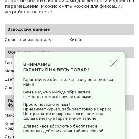
опорные ножки с колесиками для легкости и удобства
перемещения. Можно снять ножки для фиксации
устройства на стене.
Заводские данные
Страна-производитель
Китай
Общие параметры
Тип
конвектор
ВНИМАНИЕ!
ГАРАНТИЯ НА ВЕСЬ ТОВАР !
Модель
Aceline CH-2000YNG
Цвет корпуса
белый
Гарантийные обязательства осуществляются
нами!
Способ установки / крепления
напольный, настенный
Вам не нужно никуда обращаться
самостоятельно в случае поломки!
Производительность и
Просто позвоните нам !
функционал
Приезжает курьер, забирает товар в Сервис
Центр и затем возвращается из ремонта,
Максимальная мощность
2000 Вт
делая отметку в Гарантийном талоне!
Количество уровней
2 шт
Для вас - всё абсолютно бесплатно в
мощности
пределах действия гарантийного срока!
Ступени мощности
1000 Вт, 2000 Вт