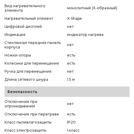
Вид нагревательного
монолитный (Х-образный)
элемента
Нагревательный элемент
X-Shape
Цифровой дисплей
нет
Индикация
индикатор нагрева
Стеклянная передняя панель
нет
корпуса
Ножки-опоры
есть
Колесики для перемещения
есть
Ручка для перемещения
нет
Длина сетевого шнура
1.5 м
Безопасность
Отключение при
нет
опрокидывании
Отключение при перегреве
есть
Класс пылевлагозащиты
IP20
Класс электрозащиты
I класс