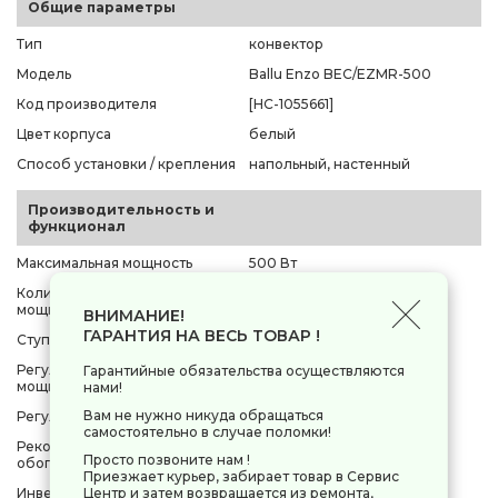
Общие параметры
Тип
конвектор
Модель
Ballu Enzo BEC/EZMR-500
Код производителя
[НС-1055661]
Цвет корпуса
белый
Способ установки / крепления
напольный, настенный
Производительность и
функционал
Максимальная мощность
500 Вт
Количество уровней
1 шт
мощности
ВНИМАНИЕ!
ГАРАНТИЯ НА ВЕСЬ ТОВАР !
Ступени мощности
500 Вт
Регулировка ступеней
Гарантийные обязательства осуществляются
нет
мощности
нами!
Вам не нужно никуда обращаться
Регулировка температуры
есть
самостоятельно в случае поломки!
Рекомендуемая площадь
8 м²
Просто позвоните нам !
обогрева
Приезжает курьер, забирает товар в Сервис
Инверторная технология
нет
Центр и затем возвращается из ремонта,