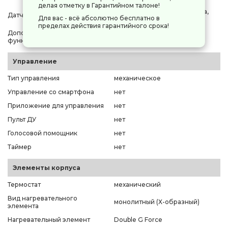
делая отметку в Гарантийном талоне!
датчик защиты от перегрева,
Датчики
Для вас - всё абсолютно бесплатно в
датчик падения
пределах действия гарантийного срока!
Дополнительные режимы и
авторестарт
функции
Управление
Тип управления
механическое
Управление со смартфона
нет
Приложение для управления
нет
Пульт ДУ
нет
Голосовой помощник
нет
Таймер
нет
Элементы корпуса
Термостат
механический
Вид нагревательного
монолитный (Х-образный)
элемента
Нагревательный элемент
Double G Force