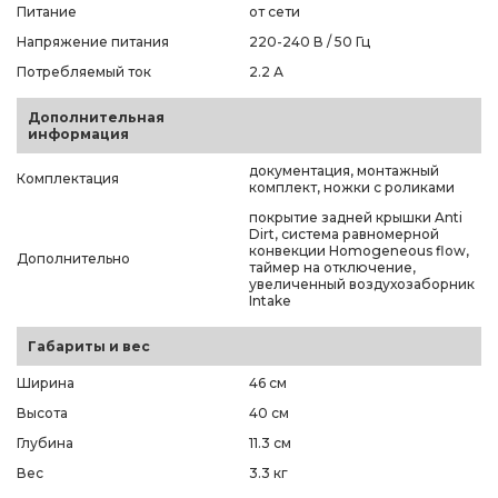
Питание
от сети
Напряжение питания
220-240 В / 50 Гц
Потребляемый ток
2.2 А
Дополнительная
информация
документация, монтажный
Комплектация
комплект, ножки с роликами
покрытие задней крышки Anti
Dirt, система равномерной
конвекции Homogeneous flow,
Дополнительно
таймер на отключение,
увеличенный воздухозаборник
Intake
Габариты и вес
Ширина
46 см
Высота
40 см
Глубина
11.3 см
Вес
3.3 кг