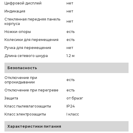
Цифровой дисплей
нет
Индикация
нет
Стеклянная передняя панель
нет
корпуса
Ножки-опоры
есть
Колесики для перемещения
есть
Ручка для перемещения
нет
Длина сетевого шнура
1.2 м
Безопасность
Отключение при
есть
опрокидывании
Отключение при перегреве
есть
Защита
от брызг
Класс пылевлагозащиты
IP24
Класс электрозащиты
I класс
Характеристики питания