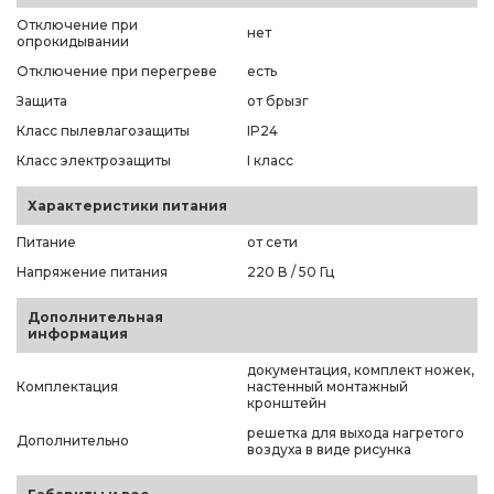
Отключение при
нет
опрокидывании
Отключение при перегреве
есть
Защита
от брызг
Класс пылевлагозащиты
IP24
Класс электрозащиты
I класс
Характеристики питания
Питание
от сети
Напряжение питания
220 В / 50 Гц
Дополнительная
информация
документация, комплект ножек,
Комплектация
настенный монтажный
кронштейн
решетка для выхода нагретого
Дополнительно
воздуха в виде рисунка