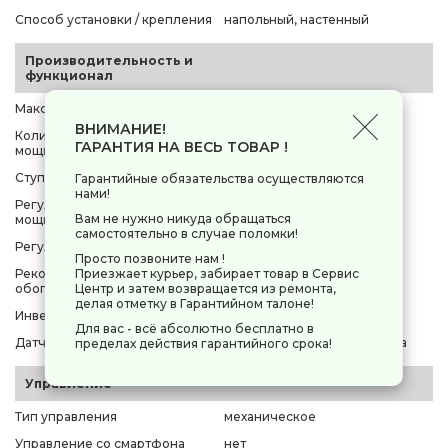
Способ установки / крепления
напольный, настенный
Производительность и
функционал
Максимальная мощность
1000 Вт
ВНИМАНИЕ!
Количество уровней
1 шт
ГАРАНТИЯ НА ВЕСЬ ТОВАР !
мощности
Ступени мощности
1000 Вт
Гарантийные обязательства осуществляются
нами!
Регулировка ступеней
нет
Вам не нужно никуда обращаться
мощности
самостоятельно в случае поломки!
Регулировка температуры
есть
Просто позвоните нам !
Приезжает курьер, забирает товар в Сервис
Рекомендуемая площадь
20 м²
Центр и затем возвращается из ремонта,
обогрева
делая отметку в Гарантийном талоне!
Инверторная технология
нет
Для вас - всё абсолютно бесплатно в
Датчики
датчик защиты от перегрева
пределах действия гарантийного срока!
Управление
Тип управления
механическое
Управление со смартфона
нет