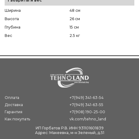
Габариты и вес
Ширина
48 см
Высота
26 см
Глубина
15 см
Вес
2.5 кг
Оплата
+7(949) 341-63-54
Доставка
+7(949) 341-63-55
Гарантия
+7(908) 190-25-00
Как покупать
vk.com/tehno_land
ИП Горбатов Р.В. ИНН 931101601839
Адрес: Макеевка, м-н Зеленый, д.51