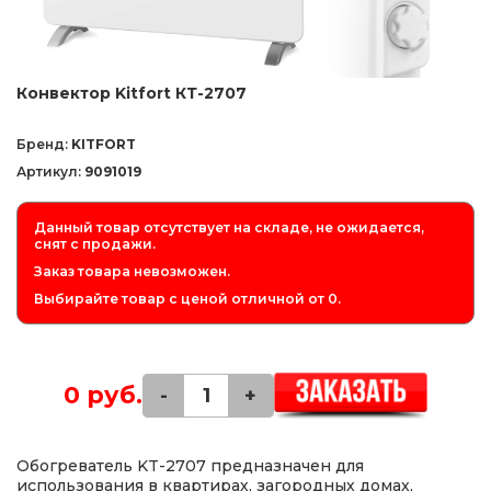
Конвектор Kitfort КТ-2707
Бренд:
KITFORT
Артикул:
9091019
Данный товар отсутствует на складе, не ожидается,
снят с продажи.
Заказ товара невозможен.
Выбирайте товар с ценой отличной от 0.
0 руб.
-
+
Обогреватель KT-2707 предназначен для
использования в квартирах, загородных домах,