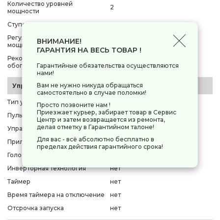
Количество уровней
2
мощности
Ступени мощности
1000 Вт, 2000 Вт
Регулировка ступеней
ВНИМАНИЕ!
есть
мощности
ГАРАНТИЯ НА ВЕСЬ ТОВАР !
Рекомендуемая площадь
20 м²
обогрева
Гарантийные обязательства осуществляются
нами!
Вам не нужно никуда обращаться
Управление, функционал
самостоятельно в случае поломки!
Тип управления
электронное (кнопки)
Просто позвоните нам !
Приезжает курьер, забирает товар в Сервис
Пульт ДУ
нет
Центр и затем возвращается из ремонта,
делая отметку в Гарантийном талоне!
Управление со смартфона
нет
Для вас - всё абсолютно бесплатно в
Приложение для управления
нет
пределах действия гарантийного срока!
Голосовой помощник
нет
Инверторная технология
нет
Таймер
нет
Время таймера на отключение
нет
Отсрочка запуска
нет