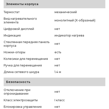
Элементы корпуса
Термостат
механический
Вид нагревательного
монолитный (Х-образный)
элемента
Цифровой дисплей
нет
Индикация
индикатор нагрева
Стеклянная передняя панель
нет
корпуса
Ножки-опоры
есть
Колесики для перемещения
нет
Ручка для перемещения
нет
Длина сетевого шнура
1.4 м
Безопасность
Отключение при
нет
опрокидывании
Класс электрозащиты
I класс
Блокировка управления
нет