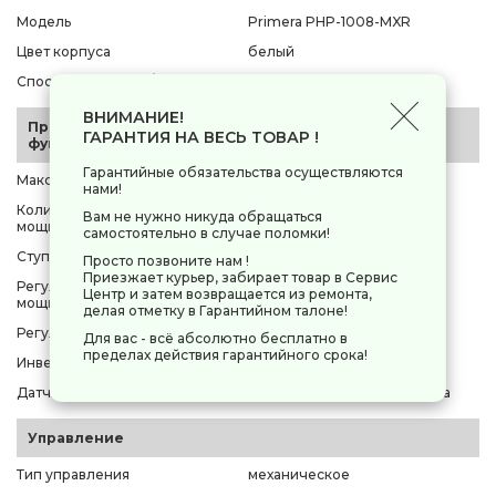
Модель
Primera PHP-1008-MXR
Цвет корпуса
белый
Способ установки / крепления
настенный
ВНИМАНИЕ!
Производительность и
ГАРАНТИЯ НА ВЕСЬ ТОВАР !
функционал
Гарантийные обязательства осуществляются
Максимальная мощность
1000 Вт
нами!
Количество уровней
Вам не нужно никуда обращаться
1 шт
мощности
самостоятельно в случае поломки!
Ступени мощности
1000 Вт
Просто позвоните нам !
Приезжает курьер, забирает товар в Сервис
Регулировка ступеней
Центр и затем возвращается из ремонта,
нет
мощности
делая отметку в Гарантийном талоне!
Регулировка температуры
есть
Для вас - всё абсолютно бесплатно в
пределах действия гарантийного срока!
Инверторная технология
нет
Датчики
датчик защиты от перегрева
Управление
Тип управления
механическое