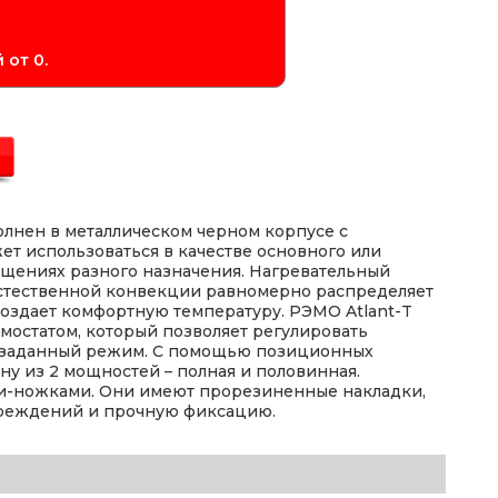
 от 0.
олнен в металлическом черном корпусе с
т использоваться в качестве основного или
ещениях разного назначения. Нагревательный
естественной конвекции равномерно распределяет
 создает комфортную температуру. РЭМО Atlant-T
мостатом, который позволяет регулировать
 заданный режим. С помощью позиционных
у из 2 мощностей – полная и половинная.
ми-ножками. Они имеют прорезиненные накладки,
вреждений и прочную фиксацию.