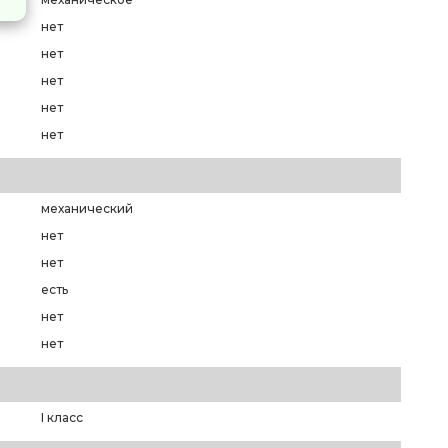
нет
нет
нет
нет
нет
механический
нет
нет
есть
нет
нет
I класс