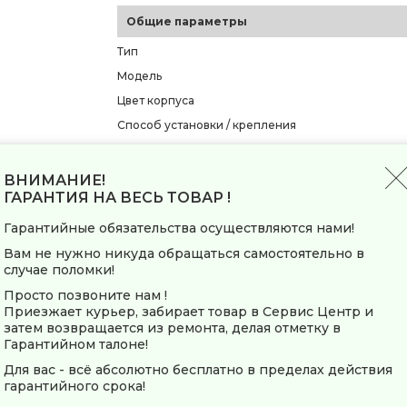
Общие параметры
Тип
Модель
Цвет корпуса
Способ установки / крепления
Производительность и функционал
ВНИМАНИЕ!
Максимальная мощность
ГАРАНТИЯ НА ВЕСЬ ТОВАР !
Количество уровней мощности
Гарантийные обязательства осуществляются нами!
Ступени мощности
Вам не нужно никуда обращаться самостоятельно в
Регулировка ступеней мощности
случае поломки!
Регулировка температуры
Просто позвоните нам !
Приезжает курьер, забирает товар в Сервис Центр и
Рекомендуемая площадь обогрева
затем возвращается из ремонта, делая отметку в
Инверторная технология
Гарантийном талоне!
Для вас - всё абсолютно бесплатно в пределах действия
Управление
гарантийного срока!
Тип управления