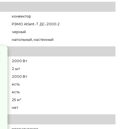
конвектор
РЭМО Atlant-T ДС-2000.2
черный
напольный, настенный
2000 Вт
2 шт
2000 Вт
есть
есть
25 м²
нет
механическое