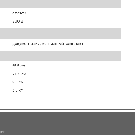
от сети
230 В
документация, монтажный комплект
65.5 см
20.5 см
8.5 см
3.5 кг
54