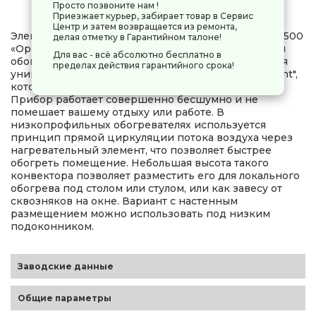
Просто позвоните нам !
Приезжает курьер, забирает товар в Сервис
Центр и затем возвращается из ремонта,
Электрический низкопрофильный конвектор СБ-1500
делая отметку в Гарантийном талоне!
«Ориент» - компактное и практичное решение для
Для вас - всё абсолютно бесплатно в
обогрева помещений. В конструкции применяется
пределах действия гарантийного срока!
уникальная нагревательная конструкция "Х-element",
который не сушит воздух и не сжигает кислород.
Прибор работает совершенно бесшумно и не
помешает вашему отдыху или работе. В
низкопрофильных обогревателях используется
принцип прямой циркуляции потока воздуха через
нагревательный элемент, что позволяет быстрее
обогреть помещение. Небольшая высота такого
конвектора позволяет разместить его для локального
обогрева под столом или стулом, или как завесу от
сквозняков на окне. Вариант с настенным
размещением можно использовать под низким
подоконником.
Заводские данные
Общие параметры