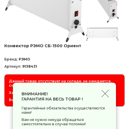
Конвектор РЭМО СБ-1500 Ориент
Бренд:
РЭМО
Артикул:
9138431
Данный товар отсутствует на складе, не ожидается,
снят с продажи.
Заказ товара невозможен.
ВНИМАНИЕ!
ГАРАНТИЯ НА ВЕСЬ ТОВАР !
Выбирайте товар с ценой отличной от 0.
Гарантийные обязательства осуществляются
нами!
Вам не нужно никуда обращаться
0 руб.
самостоятельно в случае поломки!
-
+