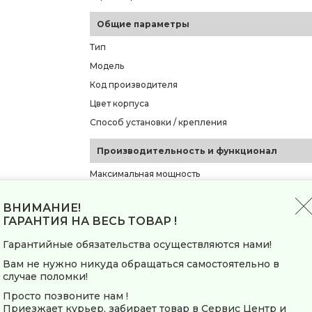
Общие параметры
Тип
Модель
Код производителя
Цвет корпуса
Способ установки / крепления
Производительность и функционал
Максимальная мощность
Количество уровней мощности
ВНИМАНИЕ!
Ступени мощности
ГАРАНТИЯ НА ВЕСЬ ТОВАР !
Регулировка ступеней мощности
Гарантийные обязательства осуществляются нами!
Регулировка температуры
Вам не нужно никуда обращаться самостоятельно в
Рекомендуемая площадь обогрева
случае поломки!
Инверторная технология
Просто позвоните нам !
Приезжает курьер, забирает товар в Сервис Центр и