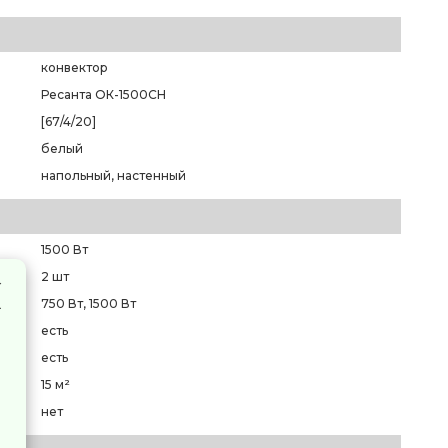
конвектор
Ресанта ОК-1500СН
[67/4/20]
белый
напольный, настенный
1500 Вт
2 шт
750 Вт, 1500 Вт
есть
есть
15 м²
нет