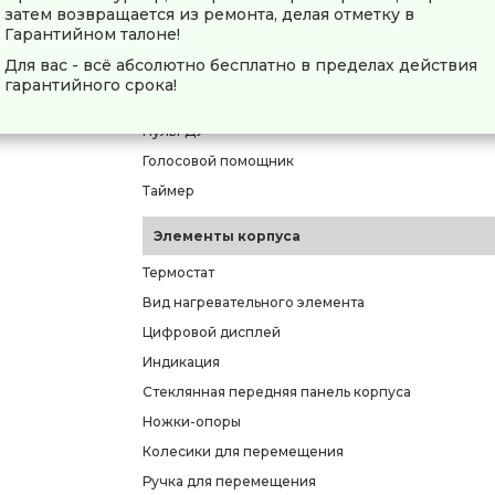
Управление
затем возвращается из ремонта, делая отметку в
Гарантийном талоне!
Тип управления
Для вас - всё абсолютно бесплатно в пределах действия
Управление со смартфона
гарантийного срока!
Приложение для управления
Пульт ДУ
Голосовой помощник
Таймер
Элементы корпуса
Термостат
Вид нагревательного элемента
Цифровой дисплей
Индикация
Стеклянная передняя панель корпуса
Ножки-опоры
Колесики для перемещения
Ручка для перемещения