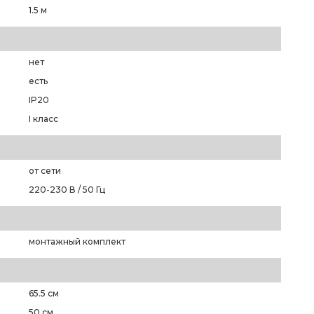
1.5 м
нет
есть
IP20
I класс
от сети
220-230 В / 50 Гц
монтажный комплект
65.5 см
50 см