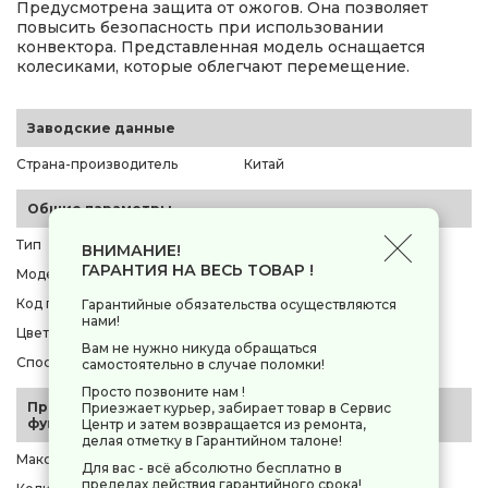
Предусмотрена защита от ожогов. Она позволяет
повысить безопасность при использовании
конвектора. Представленная модель оснащается
колесиками, которые облегчают перемещение.
Заводские данные
Страна-производитель
Китай
Общие параметры
Тип
конвектор
ВНИМАНИЕ!
ГАРАНТИЯ НА ВЕСЬ ТОВАР !
Модель
Ресанта ОК-1600
Код производителя
[67/4/2]
Гарантийные обязательства осуществляются
нами!
Цвет корпуса
белый
Вам не нужно никуда обращаться
Способ установки / крепления
напольный, настенный
самостоятельно в случае поломки!
Просто позвоните нам !
Производительность и
Приезжает курьер, забирает товар в Сервис
функционал
Центр и затем возвращается из ремонта,
делая отметку в Гарантийном талоне!
Максимальная мощность
1600 Вт
Для вас - всё абсолютно бесплатно в
пределах действия гарантийного срока!