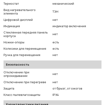
Термостат
механический
Вид нагревательного
ТЭН
элемента
Цифровой дисплей
нет
Индикация
индикатор включения
Стеклянная передняя панель
нет
корпуса
Ножки-опоры
есть
Колесики для перемещения
есть
Ручка для перемещения
нет
Безопасность
Отключение при
нет
опрокидывании
Отключение при перегреве
нет
Защита
от брызг, от ожогов
Класс пылевлагозащиты
IPX4
Характеристики питания