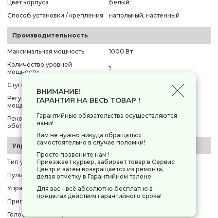
Цвет корпуса
белый
Способ установки / крепления
напольный, настенный
Производительность
Максимальная мощность
1000 Вт
Количество уровней
1
мощности
Ступени мощности
1000 Вт
ВНИМАНИЕ!
Регулировка ступеней
ГАРАНТИЯ НА ВЕСЬ ТОВАР !
нет
мощности
Гарантийные обязательства осуществляются
Рекомендуемая площадь
15 м²
нами!
обогрева
Вам не нужно никуда обращаться
самостоятельно в случае поломки!
Управление, функционал
Просто позвоните нам !
Приезжает курьер, забирает товар в Сервис
Тип управления
механическое
Центр и затем возвращается из ремонта,
Пульт ДУ
нет
делая отметку в Гарантийном талоне!
Управление со смартфона
нет
Для вас - всё абсолютно бесплатно в
пределах действия гарантийного срока!
Приложение для управления
нет
Голосовой помощник
нет