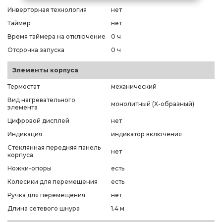
Инверторная технология
нет
Таймер
нет
Время таймера на отключение
0 ч
Отсрочка запуска
0 ч
Элементы корпуса
Термостат
механический
Вид нагревательного
монолитный (Х-образный)
элемента
Цифровой дисплей
нет
Индикация
индикатор включения
Стеклянная передняя панель
нет
корпуса
Ножки-опоры
есть
Колесики для перемещения
есть
Ручка для перемещения
нет
Длина сетевого шнура
1.4 м