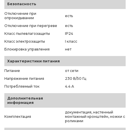
Безопасность
Отключение при
есть
опрокидывании
Отключение при перегреве
есть
Класс пылевлагозащиты
IP24
Класс электрозащиты
I класс
Блокировка управления
нет
Характеристики питания
Питание
от сети
Напряжение питания
230 В/50 Гц
Потребляемый ток
4.4 А
Дополнительная
информация
документация, настенный
Комплектация
монтажный кронштейн, ножки с
роликами