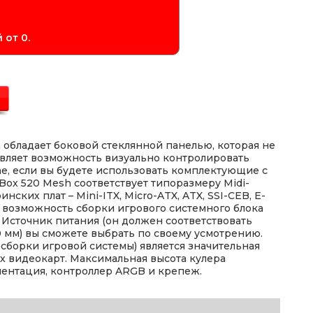
 от 0.
h обладает боковой стеклянной панелью, которая не
авляет возможность визуально контролировать
ае, если вы будете использовать комплектующие с
rBox 520 Mesh соответствует типоразмеру Midi-
ких плат – Mini-ITX, Micro-ATX, ATX, SSI-CEB, E-
 возможность сборки игрового системного блока
 Источник питания (он должен соответствовать
 мм) вы сможете выбрать по своему усмотрению.
сборки игровой системы) является значительная
х видеокарт. Максимальная высота кулера
ументация, контроллер ARGB и крепеж.