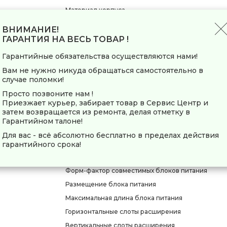
Материал корпуса
Наличие окна на боковой стенке
ВНИМАНИЕ!
Материал окна
ГАРАНТИЯ НА ВЕСЬ ТОВАР !
Материал фронтальной панели
Гарантийные обязательства осуществляются нами!
Тип подсветки
Вам не нужно никуда обращаться самостоятельно в
Цвет подсветки
случае поломки!
Источник подсветки
Просто позвоните нам !
Приезжает курьер, забирает товар в Сервис Центр и
Разъем подключения подсветки
затем возвращается из ремонта, делая отметку в
Способ управления подсветкой
Гарантийном талоне!
Для вас - всё абсолютно бесплатно в пределах действия
Совместимость
гарантийного срока!
Форм-фактор совместимых плат
Форм-фактор совместимых блоков питания
Размещение блока питания
Максимальная длина блока питания
Горизонтальные слоты расширения
Вертикальные слоты расширения