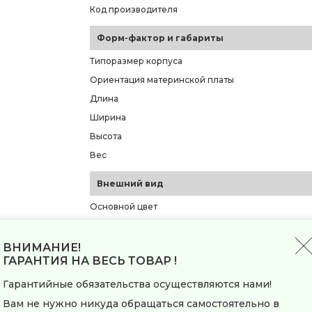
Код производителя
Форм-фактор и габариты
Типоразмер корпуса
Ориентация материнской платы
Длина
Ширина
Высота
Вес
Внешний вид
Основной цвет
Материал корпуса
Толщина металла
ВНИМАНИЕ!
ГАРАНТИЯ НА ВЕСЬ ТОВАР !
Наличие окна на боковой стенке
Материал фронтальной панели
Гарантийные обязательства осуществляются нами!
Тип подсветки
Вам не нужно никуда обращаться самостоятельно в