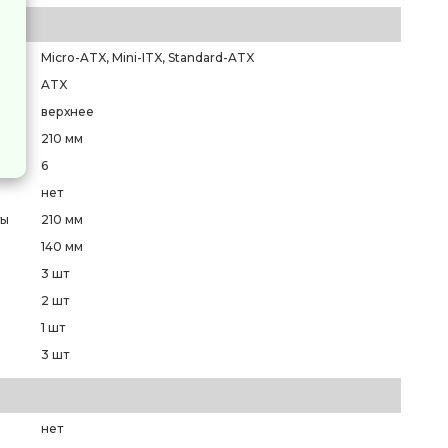
Micro-ATX, Mini-ITX, Standard-ATX
ATX
верхнее
210 мм
6
нет
ты
210 мм
140 мм
3 шт
2 шт
1 шт
3 шт
нет