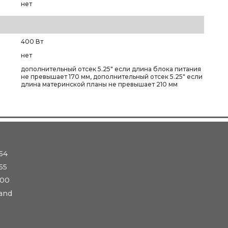
нет
400 Вт
нет
дополнительный отсек 5.25" если длина блока питания
не превышает 170 мм, дополнительный отсек 5.25" если
длина материнской планы не превышает 210 мм
54
55
-00
and