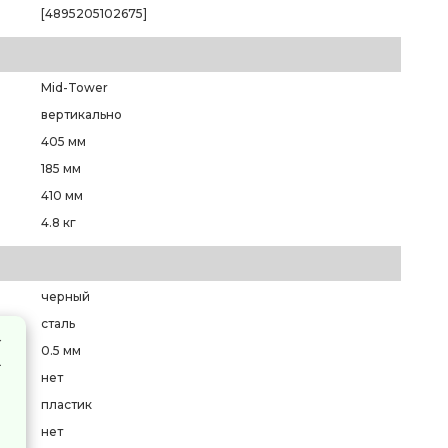
[4895205102675]
Mid-Tower
вертикально
405 мм
185 мм
410 мм
4.8 кг
черный
сталь
0.5 мм
нет
пластик
нет