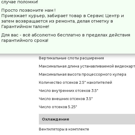
случае поломки!
Совместимость
Просто позвоните нам !
Приезжает курьер, забирает товар в Сервис Центр и
Форм-фактор совместимых плат
затем возвращается из ремонта, делая отметку в
Форм-фактор совместимых блоков питания
Гарантийном талоне!
Размещение блока питания
Для вас - всё абсолютно бесплатно в пределах действия
гарантийного срока!
Максимальная длина блока питания
Горизонтальные слоты расширения
Вертикальные слоты расширения
Максимальная длина устанавливаемой видеокар
Максимальная высота процессорного кулера
Количество отсеков 2.5" накопителей
Число внутренних отсеков 3.5"
Число внешних отсеков 3.5"
Число отсеков 5.25"
Охлаждение
Вентиляторы в комплекте