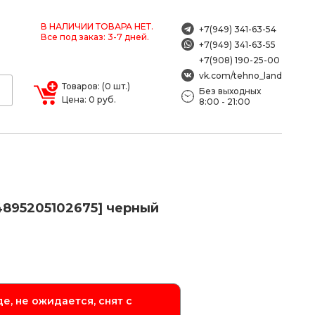
В НАЛИЧИИ ТОВАРА НЕТ.
+7(949) 341-63-54
Все под заказ: 3-7 дней.
+7(949) 341-63-55
+7(908) 190-25-00
vk.com/tehno_land
Товаров: (0 шт.)
Без выходных
Цена: 0 руб.
8:00 - 21:00
4895205102675] черный
е, не ожидается, снят с