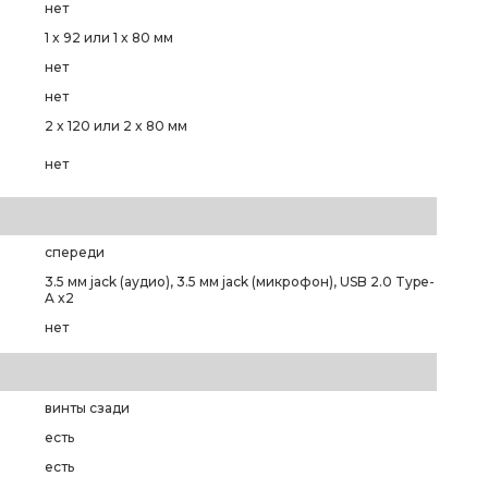
нет
1 x 92 или 1 x 80 мм
нет
нет
2 x 120 или 2 x 80 мм
нет
спереди
3.5 мм jack (аудио), 3.5 мм jack (микрофон), USB 2.0 Type-
A x2
нет
винты сзади
есть
есть