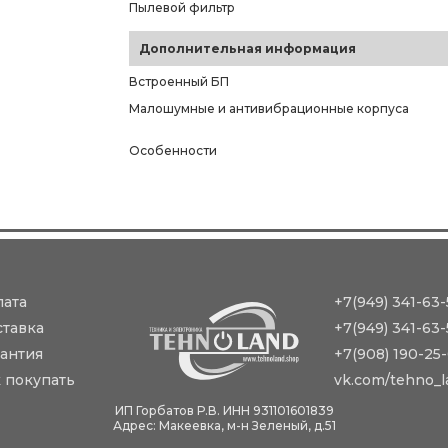
Пылевой фильтр
Дополнительная информация
Встроенный БП
Малошумные и антивибрационные корпуса
Особенности
лата
+7(949) 341-63-
ставка
+7(949) 341-63-
антия
+7(908) 190-25
 покупать
vk.com/tehno_l
ИП Горбатов Р.В. ИНН 931101601839
Адрес: Макеевка, м-н Зеленый, д.51