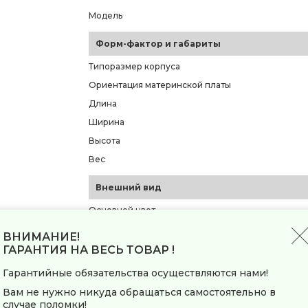
Модель
Форм-фактор и габариты
Типоразмер корпуса
Ориентация материнской платы
Длина
Ширина
Высота
Вес
Внешний вид
Основной цвет
Материал корпуса
ВНИМАНИЕ!
Толщина металла
ГАРАНТИЯ НА ВЕСЬ ТОВАР !
Наличие окна на боковой стенке
Гарантийные обязательства осуществляются нами!
Материал окна
Вам не нужно никуда обращаться самостоятельно в
Материал фронтальной панели
случае поломки!