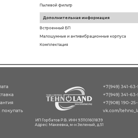
Пылевой фильтр
Дополнительная информация
Встроенный БП
Малошумные и антивибрационные корпуса
Комплектация
лата
+7(949) 341-63-
ставка
+7(949) 341-63-
антия
+7(908) 190-25
 покупать
vk.com/tehno_l
ИП Горбатов Р.В. ИНН 931101601839
Адрес: Макеевка, м-н Зеленый, д.51