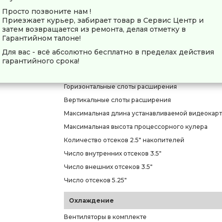
Тип подсветки
Просто позвоните нам !
Приезжает курьер, забирает товар в Сервис Центр и
затем возвращается из ремонта, делая отметку в
Совместимость
Гарантийном талоне!
Форм-фактор совместимых плат
Для вас - всё абсолютно бесплатно в пределах действия
Форм-фактор совместимых блоков питания
гарантийного срока!
Размещение блока питания
Горизонтальные слоты расширения
Вертикальные слоты расширения
Максимальная длина устанавливаемой видеокар
Максимальная высота процессорного кулера
Количество отсеков 2.5" накопителей
Число внутренних отсеков 3.5"
Число внешних отсеков 3.5"
Число отсеков 5.25"
Охлаждение
Вентиляторы в комплекте