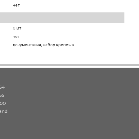
нет
0 Вт
нет
документация, набор крепежа
54
55
-00
and