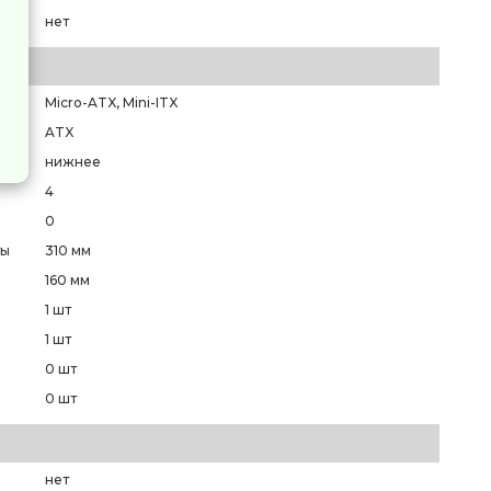
нет
Micro-ATX, Mini-ITX
ATX
нижнее
4
0
ты
310 мм
160 мм
1 шт
1 шт
0 шт
0 шт
нет