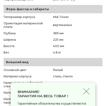
Форм-фактор и габариты
Типоразмер корпуса
Mid-Tower
Ориентация материнской
вертикально
платы
Глубина
389 мм
Ширина
225 мм
Высота
400 мм
Вес
4.8 кг
Внешний вид
Основной цвет
белый
Материал корпуса
сталь, стекло
Наличие окна на боковой
слева
стенке
ВНИМАНИЕ!
Материал окна
закаленное стекло
ГАРАНТИЯ НА ВЕСЬ ТОВАР !
Материал фронтальной
сталь
панели
Гарантийные обязательства осуществляются