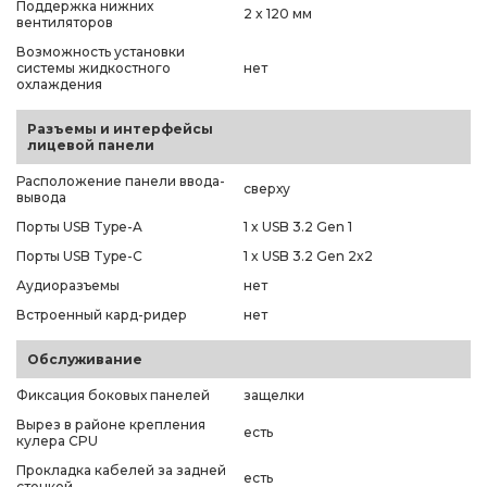
Поддержка нижних
2 x 120 мм
вентиляторов
Возможность установки
системы жидкостного
нет
охлаждения
Разъемы и интерфейсы
лицевой панели
Расположение панели ввода-
сверху
вывода
Порты USB Type-A
1 x USB 3.2 Gen 1
Порты USB Type-C
1 x USB 3.2 Gen 2x2
Аудиоразъемы
нет
Встроенный кард-ридер
нет
Обслуживание
Фиксация боковых панелей
защелки
Вырез в районе крепления
есть
кулера CPU
Прокладка кабелей за задней
есть
стенкой