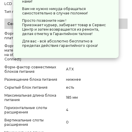
нами!
LCD дисплей
нет
Вам не нужно никуда обращаться
Тип подсветки
нет
самостоятельно в случае поломки!
Просто позвоните нам !
Совместимость
Приезжает курьер, забирает товар в Сервис
Центр и затем возвращается из ремонта,
Форм-фактор совместимых
делая отметку в Гарантийном талоне!
Micro-ATX, Mini-ITX
плат
Для вас - всё абсолютно бесплатно в
пределах действия гарантийного срока!
Форм-фактор совместимых
материнских плат с разъемами
Micro-ATX
на обратной стороне (Back-
Connect)
Форм-фактор совместимых
ATX
блоков питания
Размещение блока питания
нижнее
Скрытый блок питания
есть
Максимальная длина блока
185 мм
питания
Горизонтальные слоты
4
расширения
Вертикальные слоты
0
расширения