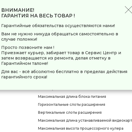
Материал окна
ВНИМАНИЕ!
Материал фронтальной панели
ГАРАНТИЯ НА ВЕСЬ ТОВАР !
Тип подсветки
Гарантийные обязательства осуществляются нами!
Цвет подсветки
Вам не нужно никуда обращаться самостоятельно в
Источник подсветки
случае поломки!
Разъем подключения подсветки
Просто позвоните нам !
Способ управления подсветкой
Приезжает курьер, забирает товар в Сервис Центр и
затем возвращается из ремонта, делая отметку в
Гарантийном талоне!
Совместимость
Для вас - всё абсолютно бесплатно в пределах действия
Форм-фактор совместимых плат
гарантийного срока!
Форм-фактор совместимых блоков питания
Размещение блока питания
Максимальная длина блока питания
Горизонтальные слоты расширения
Вертикальные слоты расширения
Максимальная длина устанавливаемой видеокар
Максимальная высота процессорного кулера