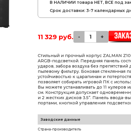
В НАЛИЧИИ товара НЕТ, ВСЕ под зак
Срок доставки: 3-7 календарных д
11 329 руб.
-
+
Стильный и прочный корпус ZALMAN Z10 D
ARGB-подсветкой. Передняя панель состо
ударов, забора воздуха без препятствий
пылевому фильтру. Боковая стеклянная п
устойчивостью к царапинам и потертост
позволяет собирать игровой ПК с исполь
Вы можете устанавливать до 11 кулеров 
см. Конструкция допускает одновременну
и 2 жестких дисков 3.5”. Панель ввода-в
портами, кнопкой управления подсветко
Заводские данные
Страна-производитель