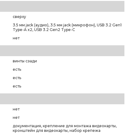
сверху
3.5 мм jack (аудио), 3.5 мм jack (микрофон), USB 3.2 Gen1
Type-A x2, USB 3.2 Gen2 Type-C
нет
винты сзади
есть
есть
есть
нет
нет
документация, крепление для монтажа видеокарты,
кронштейн для видеокарты, набор крепежа