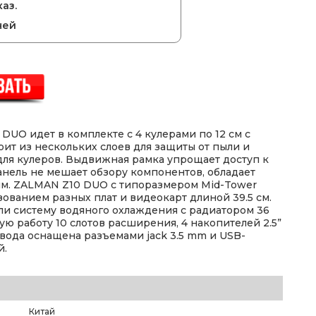
аз.
ней
UO идет в комплекте с 4 кулерами по 12 см с
ит из нескольких слоев для защиты от пыли и
 для кулеров. Выдвижная рамка упрощает доступ к
анель не мешает обзору компонентов, обладает
ям. ZALMAN Z10 DUO с типоразмером Mid-Tower
зованием разных плат и видеокарт длиной 39.5 см.
или систему водяного охлаждения с радиатором 36
ю работу 10 слотов расширения, 4 накопителей 2.5”
ывода оснащена разъемами jack 3.5 mm и USB-
й.
Китай