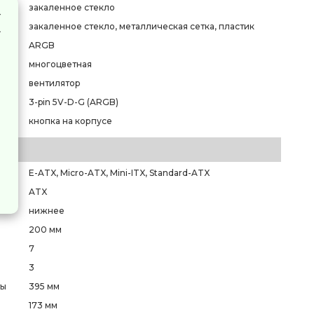
закаленное стекло
закаленное стекло, металлическая сетка, пластик
ARGB
многоцветная
вентилятор
3-pin 5V-D-G (ARGB)
кнопка на корпусе
E-ATX, Micro-ATX, Mini-ITX, Standard-ATX
ATX
нижнее
200 мм
7
3
ты
395 мм
173 мм