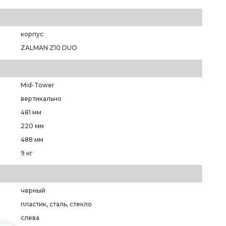
корпус
ZALMAN Z10 DUO
Mid-Tower
вертикально
481 мм
220 мм
488 мм
9 кг
черный
пластик, сталь, стекло
слева