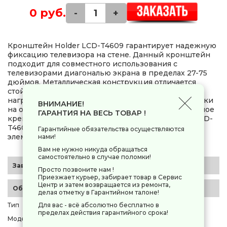
0 руб.
-
+
Кронштейн Holder LCD-T4609 гарантирует надежную
фиксацию телевизора на стене. Данный кронштейн
подходит для совместного использования с
телевизорами диагональю экрана в пределах 27-75
дюймов. Металлическая конструкция отличается
стойкостью к повреждениям и рассчитана на
нагрузку до 60 кг. С помощью специальной защелки
ВНИМАНИЕ!
на опорной пластине достигается быстрое и прочное
ГАРАНТИЯ НА ВЕСЬ ТОВАР !
крепление. В комплекте с кронштейном Holder LCD-
T4609 поставляются все необходимые крепежные
Гарантийные обязательства осуществляются
элементы и инструкция для удобства монтажа.
нами!
Вам не нужно никуда обращаться
самостоятельно в случае поломки!
Заводские данные
Просто позвоните нам !
Приезжает курьер, забирает товар в Сервис
Центр и затем возвращается из ремонта,
Общие параметры
делая отметку в Гарантийном талоне!
Тип
кронштейн для ТВ
Для вас - всё абсолютно бесплатно в
пределах действия гарантийного срока!
Модель
Holder LCD-T4609