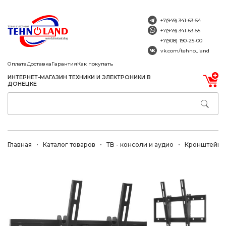
+7(949) 341-63-54
+7(949) 341-63-55
+7(908) 190-25-00
vk.com/tehno_land
Оплата
Доставка
Гарантия
Как покупать
ИНТЕРНЕТ-МАГАЗИН ТЕХНИКИ И ЭЛЕКТРОНИКИ В
ДОНЕЦКЕ
Главная
Каталог товаров
ТВ - консоли и аудио
Кронштейны