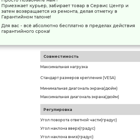
Приезжает курьер, забирает товар в Сервис Центр и
Конструкция
затем возвращается из ремонта, делая отметку в
Гарантийном талоне!
Способ регулировки
Для вас - всё абсолютно бесплатно в пределах действия
Место крепления кронштейна
гарантийного срока!
Встроенный уровень
Кабель-канал
Совместимость
Максимальная нагрузка
Стандарт размеров крепления (VESA)
Минимальная диагональ экрана(дюйм)
Максимальная диагональ экрана(дюйм)
Регулировка
Угол поворота ответной части(градус)
Угол наклона вверх(градус)
Угол наклона вниз(градус)