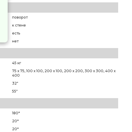
поворот
к стене
есть
нет
45 кг
75 х 75, 100 х 100, 200 х 100, 200 х 200, 300 х 300, 400 х
400
32"
55"
180°
20°
20°