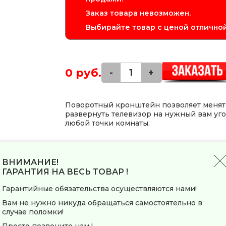
Заказ товара невозможен.
Выбирайте товар с ценой отличной
0 руб.
-
+
Поворотный кронштейн позволяет менять
развернуть телевизор на нужный вам уго
любой точки комнаты.
Заводские данные
ВНИМАНИЕ!
ГАРАНТИЯ НА ВЕСЬ ТОВАР !
Общие параметры
Гарантийные обязательства осуществляются нами!
Тип
Вам не нужно никуда обращаться самостоятельно в
Модель
случае поломки!
Основной цвет
Просто позвоните нам !