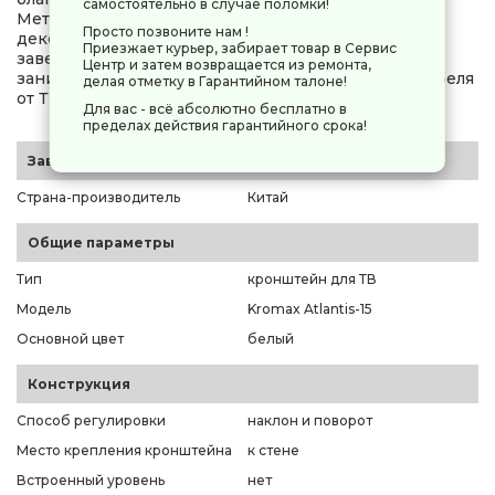
самостоятельно в случае поломки!
Металлические части кронштейна скрывают
Просто позвоните нам !
декоративные накладки на стену, что придает
Приезжает курьер, забирает товар в Сервис
завершенный вид конструкции. Особое место
Центр и затем возвращается из ремонта,
занимает кабель-канал, позволяющий уложить кабеля
делая отметку в Гарантийном талоне!
от ТВ до источника сигнала.
Для вас - всё абсолютно бесплатно в
пределах действия гарантийного срока!
Заводские данные
Страна-производитель
Китай
Общие параметры
Тип
кронштейн для ТВ
Модель
Kromax Atlantis-15
Основной цвет
белый
Конструкция
Способ регулировки
наклон и поворот
Место крепления кронштейна
к стене
Встроенный уровень
нет