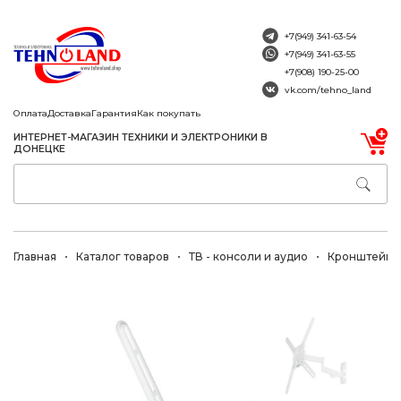
+7(949) 341-63-54
+7(949) 341-63-55
+7(908) 190-25-00
vk.com/tehno_land
Оплата
Доставка
Гарантия
Как покупать
ИНТЕРНЕТ-МАГАЗИН ТЕХНИКИ И ЭЛЕКТРОНИКИ В
ДОНЕЦКЕ
Главная
Каталог товаров
ТВ - консоли и аудио
Кронштейны