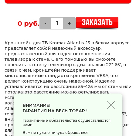
0 руб.
-
+
Кронштейн для ТВ Kromax Atlantis-15 в белом корпусе
представляет собой надежный аксессуар,
предназначенный для надежного крепления
телевизора к стене. С его помощью вы сможете
повесить на стену телевизор с диагональю 22"-65", в
связи с чем, кронштейн поддерживает
многочисленные стандарты крепления VESA, что
делает конструкцию очень надежной. Изделие
устанавливается на расстоянии 55-425 мм от стены или
потолка: это расстояние можно регулировать.
Установка осуществляется с использованием двух
колен. Наклонно-поворотная конструкция Kromax
ВНИМАНИЕ!
Atlantis-15 позволяет регулировать положение
ГАРАНТИЯ НА ВЕСЬ ТОВАР !
телевизора. Аксессуар можно наклонять вверх на 5°,
вниз на 15° и поворачивать на 180°: регулировка
Гарантийные обязательства осуществляются
происходит легким касанием руки. Модель подходит
нами!
для установки телевизоров с изогнутым экраном
Вам не нужно никуда обращаться
благодаря наклонно-поворотному механизму.