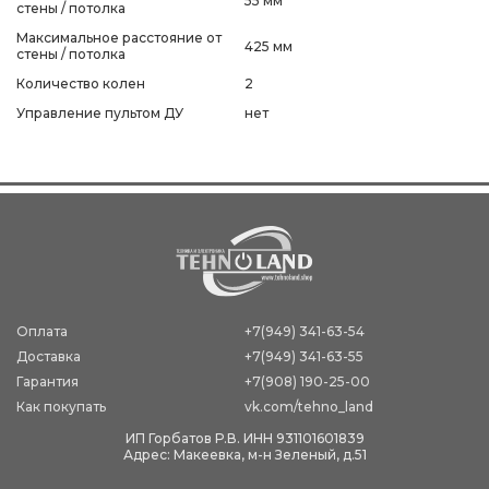
55 мм
стены / потолка
Максимальное расстояние от
425 мм
стены / потолка
Количество колен
2
Управление пультом ДУ
нет
Оплата
+7(949) 341-63-54
Доставка
+7(949) 341-63-55
Гарантия
+7(908) 190-25-00
Как покупать
vk.com/tehno_land
ИП Горбатов Р.В. ИНН 931101601839
Адрес: Макеевка, м-н Зеленый, д.51