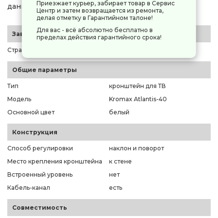
Приезжает курьер, забирает товар в Сервис
данный параметр при установке.
Центр и затем возвращается из ремонта,
делая отметку в Гарантийном талоне!
Для вас - всё абсолютно бесплатно в
Заводские данные
пределах действия гарантийного срока!
Страна-производитель
Китай
Общие параметры
Тип
кронштейн для ТВ
Модель
Kromax Atlantis-40
Основной цвет
белый
Конструкция
Способ регулировки
наклон и поворот
Место крепления кронштейна
к стене
Встроенный уровень
нет
Кабель-канал
есть
Совместимость