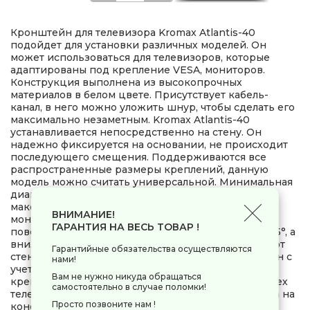
Кронштейн для телевизора Kromax Atlantis-40
подойдет для установки различных моделей. Он
может использоваться для телевизоров, которые
адаптированы под крепление VESA, мониторов.
Конструкция выполнена из высокопрочных
материалов в белом цвете. Присутствует кабель-
канал, в него можно уложить шнур, чтобы сделать его
максимально незаметным. Kromax Atlantis-40
устанавливается непосредственно на стену. Он
надежно фиксируется на основании, не происходит
последующего смещения. Поддерживаются все
распространенные размеры креплений, данную
модель можно считать универсальной. Минимальная
диагональ устанавливаемого экрана – 22 дюйма,
максимальная – 65. Вы сможете легко выполнить
ВНИМАНИЕ!
монтаж техники на данном кронштейне. Угол
ГАРАНТИЯ НА ВЕСЬ ТОВАР !
поворота – 180°. Отклонение вверх возможно на +5°, а
вниз – на -15°. Можно отрегулировать расстояние от
Гарантийные обязательства осуществляются
стены, тем самым максимально адаптировать экран с
нами!
учетом своих пожеланий. Это качественное
Вам не нужно никуда обращаться
крепление, которое подойдет практически для всех
самостоятельно в случае поломки!
телевизоров и мониторов. Максимальная нагрузка на
Просто позвоните нам !
конструкцию может составлять 40 кг, учитывайте