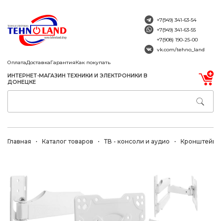
+7(949) 341-63-54
+7(949) 341-63-55
+7(908) 190-25-00
vk.com/tehno_land
Оплата
Доставка
Гарантия
Как покупать
ИНТЕРНЕТ-МАГАЗИН ТЕХНИКИ И ЭЛЕКТРОНИКИ В
ДОНЕЦКЕ
Главная
Каталог товаров
ТВ - консоли и аудио
Кронштейны