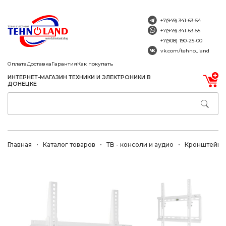
+7(949) 341-63-54
+7(949) 341-63-55
+7(908) 190-25-00
vk.com/tehno_land
Оплата
Доставка
Гарантия
Как покупать
ИНТЕРНЕТ-МАГАЗИН ТЕХНИКИ И ЭЛЕКТРОНИКИ В
ДОНЕЦКЕ
Главная
Каталог товаров
ТВ - консоли и аудио
Кронштейны