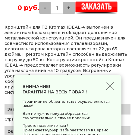
0 руб.
-
+
Кронштейн для ТВ Kromax IDEAL-4 выполнен в
элегантном белом цвете и обладает долговечной
металлической конструкцией. Он предназначен для
совместного использования с телевизорами,
диагональ экрана которых составляет от 22 до 65
дюйма. При этом кронштейн способен выдерживать
нагрузку до 50 кг. Конструкция кронштейна Kromax
IDEAL-4 предоставляет возможность регулировки
угла наклона вниз на 10 градусов. Встроенный
уровень обеспечивает удобство фиксации
кронштейна с выравниванием по горизонтали. Из
ВНИМАНИЕ!
других особенностей отмечается универсальная
ГАРАНТИЯ НА ВЕСЬ ТОВАР !
система крепления.
Гарантийные обязательства осуществляются
нами!
Заводские данные
Вам не нужно никуда обращаться
самостоятельно в случае поломки!
Страна-производитель
Китай
Просто позвоните нам !
Приезжает курьер, забирает товар в Сервис
Общие параметры
Центр и затем возвращается из ремонта,