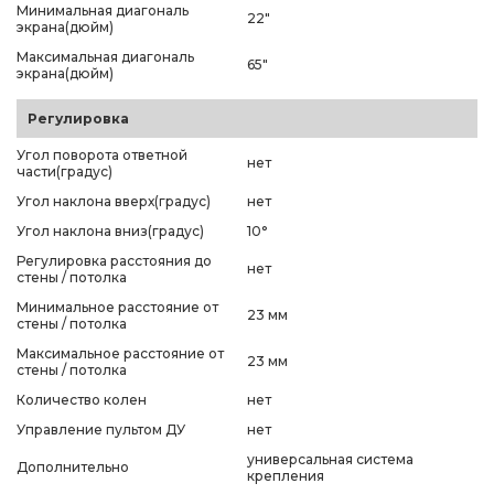
Минимальная диагональ
22"
экрана(дюйм)
Максимальная диагональ
65"
экрана(дюйм)
Регулировка
Угол поворота ответной
нет
части(градус)
Угол наклона вверх(градус)
нет
Угол наклона вниз(градус)
10°
Регулировка расстояния до
нет
стены / потолка
Минимальное расстояние от
23 мм
стены / потолка
Максимальное расстояние от
23 мм
стены / потолка
Количество колен
нет
Управление пультом ДУ
нет
универсальная система
Дополнительно
крепления