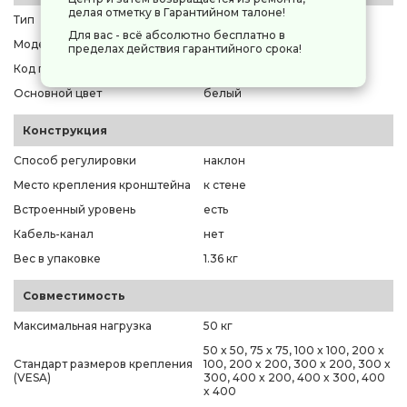
делая отметку в Гарантийном талоне!
Тип
кронштейн для ТВ
Для вас - всё абсолютно бесплатно в
Модель
Kromax IDEAL-4
пределах действия гарантийного срока!
Код производителя
[26020]
Основной цвет
белый
Конструкция
Способ регулировки
наклон
Место крепления кронштейна
к стене
Встроенный уровень
есть
Кабель-канал
нет
Вес в упаковке
1.36 кг
Совместимость
Максимальная нагрузка
50 кг
50 x 50, 75 x 75, 100 x 100, 200 x
Стандарт размеров крепления
100, 200 x 200, 300 x 200, 300 x
(VESA)
300, 400 x 200, 400 x 300, 400
x 400