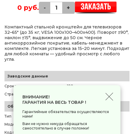
0 руб.
-
+
Компактный стальной кронштейн для телевизоров
32–65" (до 35 кг, VESA 100x100–400x400). Поворот ±90°,
наклон ±15°, выдвижение до 50 см. Черное
антикоррозийное покрытие, кабель-менеджмент в
комплекте. Легкая установка за 15–20 минут. Подходит
для любой комнаты — удобный просмотр с любого
угла.
Заводские данные
Срок эксплуатации
120 мес.
Страна-производитель
Китай
ВНИМАНИЕ!
ГАРАНТИЯ НА ВЕСЬ ТОВАР !
Общие параметры
Гарантийные обязательства осуществляются
Тип
кронштейн для ТВ
нами!
Вам не нужно никуда обращаться
Модель
ONKRON M4
самостоятельно в случае поломки!
Код производителя
[M4R-B]