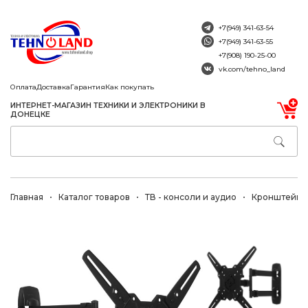
+7(949) 341-63-54
+7(949) 341-63-55
+7(908) 190-25-00
vk.com/tehno_land
Оплата
Доставка
Гарантия
Как покупать
ИНТЕРНЕТ-МАГАЗИН ТЕХНИКИ И ЭЛЕКТРОНИКИ В
ДОНЕЦКЕ
Главная
Каталог товаров
ТВ - консоли и аудио
Кронштейны