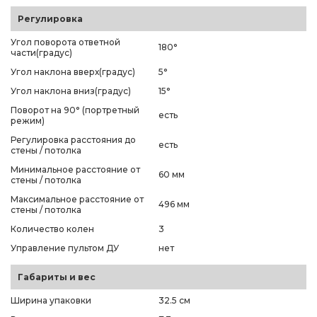
Регулировка
Угол поворота ответной
180°
части(градус)
Угол наклона вверх(градус)
5°
Угол наклона вниз(градус)
15°
Поворот на 90° (портретный
есть
режим)
Регулировка расстояния до
есть
стены / потолка
Минимальное расстояние от
60 мм
стены / потолка
Максимальное расстояние от
496 мм
стены / потолка
Количество колен
3
Управление пультом ДУ
нет
Габариты и вес
Ширина упаковки
32.5 см