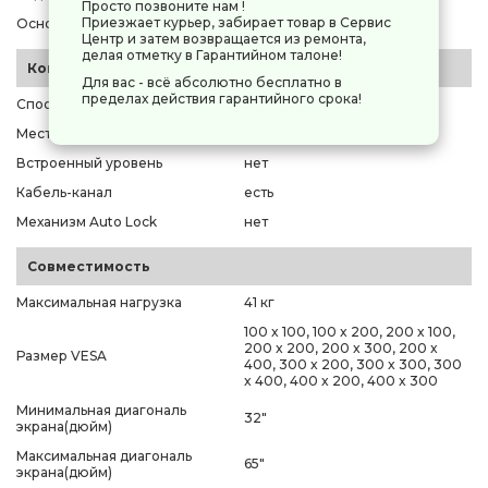
Просто позвоните нам !
Приезжает курьер, забирает товар в Сервис
Основной цвет
черный
Центр и затем возвращается из ремонта,
делая отметку в Гарантийном талоне!
Конструкция
Для вас - всё абсолютно бесплатно в
пределах действия гарантийного срока!
Способ регулировки
наклон и поворот
Место крепления кронштейна
к стене
Встроенный уровень
нет
Кабель-канал
есть
Механизм Auto Lock
нет
Совместимость
Максимальная нагрузка
41 кг
100 x 100, 100 x 200, 200 x 100,
200 x 200, 200 x 300, 200 x
Размер VESA
400, 300 x 200, 300 x 300, 300
x 400, 400 x 200, 400 x 300
Минимальная диагональ
32"
экрана(дюйм)
Максимальная диагональ
65"
экрана(дюйм)