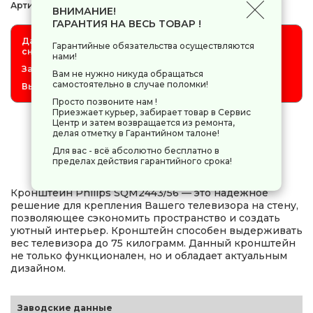
Артикул:
5612496
ВНИМАНИЕ!
ГАРАНТИЯ НА ВЕСЬ ТОВАР !
Данный товар отсутствует на складе, не ожидается,
Гарантийные обязательства осуществляются
снят с продажи.
нами!
Заказ товара невозможен.
Вам не нужно никуда обращаться
самостоятельно в случае поломки!
Выбирайте товар с ценой отличной от 0.
Просто позвоните нам !
Приезжает курьер, забирает товар в Сервис
Центр и затем возвращается из ремонта,
делая отметку в Гарантийном талоне!
0 руб.
-
+
Для вас - всё абсолютно бесплатно в
пределах действия гарантийного срока!
Кронштейн Philips SQM2443/56 — это надежное
решение для крепления Вашего телевизора на стену,
позволяющее сэкономить пространство и создать
уютный интерьер. Кронштейн способен выдерживать
вес телевизора до 75 килограмм. Данный кронштейн
не только функционален, но и обладает актуальным
дизайном.
Заводские данные