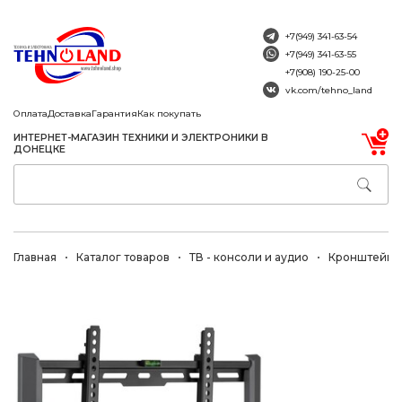
+7(949) 341-63-54
+7(949) 341-63-55
+7(908) 190-25-00
vk.com/tehno_land
Оплата
Доставка
Гарантия
Как покупать
ИНТЕРНЕТ-МАГАЗИН ТЕХНИКИ И ЭЛЕКТРОНИКИ В
ДОНЕЦКЕ
Главная
Каталог товаров
ТВ - консоли и аудио
Кронштейны