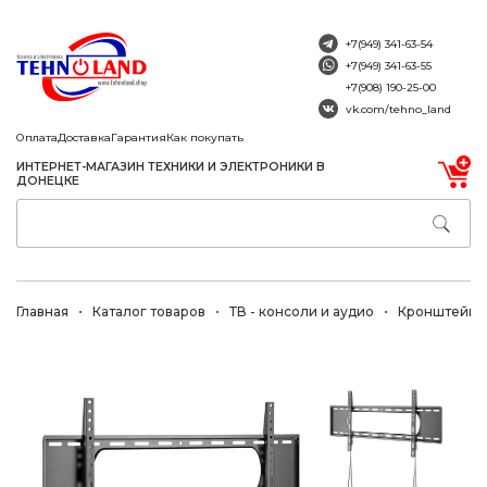
+7(949) 341-63-54
+7(949) 341-63-55
+7(908) 190-25-00
vk.com/tehno_land
Оплата
Доставка
Гарантия
Как покупать
ИНТЕРНЕТ-МАГАЗИН ТЕХНИКИ И ЭЛЕКТРОНИКИ В
ДОНЕЦКЕ
Главная
Каталог товаров
ТВ - консоли и аудио
Кронштейны