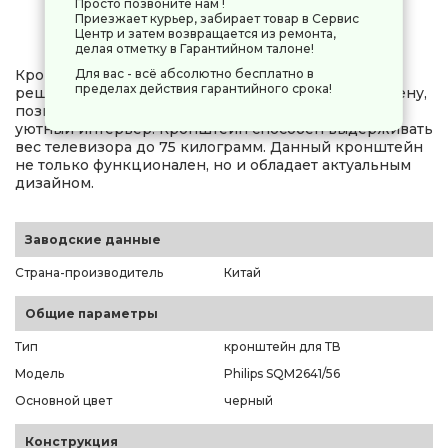
Просто позвоните нам !
0 руб.
-
+
Приезжает курьер, забирает товар в Сервис
Центр и затем возвращается из ремонта,
делая отметку в Гарантийном талоне!
Кронштейн Philips SQM2641/56 — это надежное
Для вас - всё абсолютно бесплатно в
пределах действия гарантийного срока!
решение для крепления Вашего телевизора на стену,
позволяющее сэкономить пространство и создать
уютный интерьер. Кронштейн способен выдерживать
вес телевизора до 75 килограмм. Данный кронштейн
не только функционален, но и обладает актуальным
дизайном.
Заводские данные
Страна-производитель
Китай
Общие параметры
Тип
кронштейн для ТВ
Модель
Philips SQM2641/56
Основной цвет
черный
Конструкция