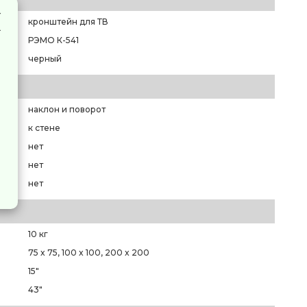
кронштейн для ТВ
РЭМО К-541
черный
наклон и поворот
к стене
нет
нет
нет
10 кг
75 x 75, 100 x 100, 200 x 200
15"
43"