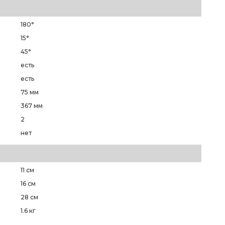
180°
15°
45°
есть
есть
75 мм
367 мм
2
нет
11 см
16 см
28 см
1.6 кг