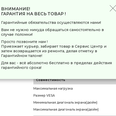
Тип
ВНИМАНИЕ!
ГАРАНТИЯ НА ВЕСЬ ТОВАР !
Модель
Гарантийные обязательства осуществляются нами!
Основной цвет
Вам не нужно никуда обращаться самостоятельно в
Конструкция
случае поломки!
Просто позвоните нам !
Способ регулировки
Приезжает курьер, забирает товар в Сервис Центр и
Место крепления кронштейна
затем возвращается из ремонта, делая отметку в
Гарантийном талоне!
Встроенный уровень
Кабель-канал
Для вас - всё абсолютно бесплатно в пределах действия
гарантийного срока!
Механизм Auto Lock
Совместимость
Максимальная нагрузка
Размер VESA
Минимальная диагональ экрана(дюйм)
Максимальная диагональ экрана(дюйм)