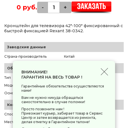
0 руб.
-
+
Кронштейн для телевизора 42"-100" фиксированный с
быстрой фиксацией Rexant 38-0342.
Заводские данные
Страна-производитель
Китай
Общие параметры
ВНИМАНИЕ!
ГАРАНТИЯ НА ВЕСЬ ТОВАР !
Тип
кронштейн для ТВ
Модель
Rexant 38-0342
Гарантийные обязательства осуществляются
нами!
Основной цвет
черный
Вам не нужно никуда обращаться
самостоятельно в случае поломки!
Конструкция
Просто позвоните нам !
Приезжает курьер, забирает товар в Сервис
Способ регулировки
фиксированный
Центр и затем возвращается из ремонта,
Место крепления кронштейна
к стене
делая отметку в Гарантийном талоне!