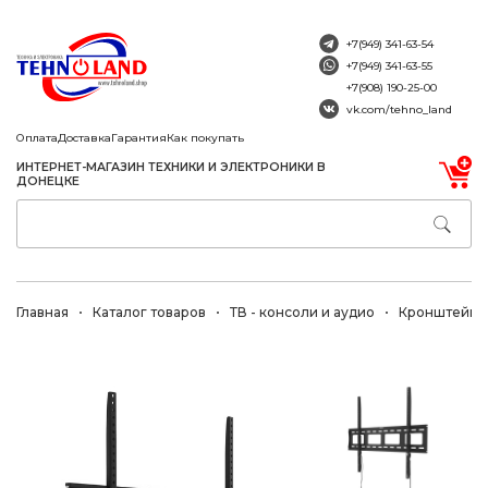
+7(949) 341-63-54
+7(949) 341-63-55
+7(908) 190-25-00
vk.com/tehno_land
Оплата
Доставка
Гарантия
Как покупать
ИНТЕРНЕТ-МАГАЗИН ТЕХНИКИ И ЭЛЕКТРОНИКИ В
ДОНЕЦКЕ
Главная
Каталог товаров
ТВ - консоли и аудио
Кронштейны