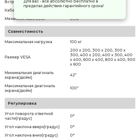
Для вас - всё абсолютно бесплатно в
Встроенный уровень
нет
пределах действия гарантийного срока!
Кабель-канал
нет
Механизм Auto Lock
есть
Совместимость
Максимальная нагрузка
100 кг
200 x 200, 300 x 200, 300 x
300, 400 x 200, 400 x 300, 400
Размер VESA
x 400, 600 x 400, 800 x 400, 900
x 600
Минимальная диагональ
42"
экрана(дюйм)
Максимальная диагональ
100"
экрана(дюйм)
Регулировка
Угол поворота ответной
0°
части(градус)
Угол наклона вверх(градус)
0°
Угол наклона вниз(градус)
0°