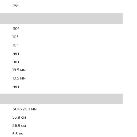
75"
30°
10°
10°
нет
нет
19.5 мм
19.5 мм
нет
300х200 мм
55.8 см
56.9 см
5.5 см