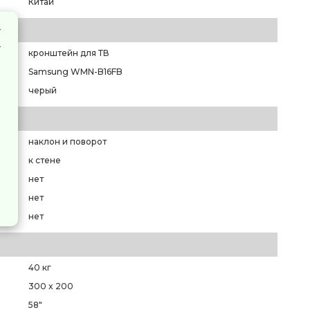
Китай
кронштейн для ТВ
Samsung WMN-B16FB
черый
наклон и поворот
к стене
нет
нет
нет
40 кг
300 x 200
58"