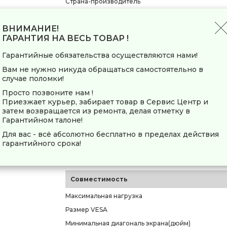
Страна-производитель
Общие параметры
ВНИМАНИЕ!
ГАРАНТИЯ НА ВЕСЬ ТОВАР !
Тип
Модель
Гарантийные обязательства осуществляются нами!
Основной цвет
Вам не нужно никуда обращаться самостоятельно в
случае поломки!
Конструкция
Просто позвоните нам !
Приезжает курьер, забирает товар в Сервис Центр и
Способ регулировки
затем возвращается из ремонта, делая отметку в
Место крепления кронштейна
Гарантийном талоне!
Встроенный уровень
Для вас - всё абсолютно бесплатно в пределах действия
гарантийного срока!
Кабель-канал
Механизм Auto Lock
Совместимость
Максимальная нагрузка
Размер VESA
Минимальная диагональ экрана(дюйм)