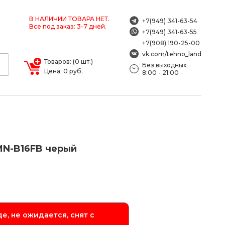
В НАЛИЧИИ ТОВАРА НЕТ.
+7(949) 341-63-54
Все под заказ: 3-7 дней.
+7(949) 341-63-55
+7(908) 190-25-00
vk.com/tehno_land
Товаров: (0 шт.)
Без выходных
Цена: 0 руб.
8:00 - 21:00
N-B16FB черый
е, не ожидается, снят с