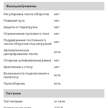
Функции/режимы
Регулировка числа оборотов
нет
Плавный пуск
нет
Защита от перегрузок
нет
Ограничение пускового тока
нет
Поддержание постоянного
нет
числа оборотов под нагрузкой
Автоматическое
есть
центрирование ленты
Опорная шлифовальная рамка
нет
Крепление к столу
нет
Возможность подключения к
есть
пылесосу
Пылесборник
есть
Питание
Тип питания
от сети
Напряжение сети
220 В