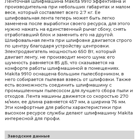
Ленточная шлифмашина Makita 9910 эффективна и
производительна при небольших габаритах и малом
весе, который составляет всего 2.7 кг. Ее
шлифовальная лента теперь может быть легко
заменена после выработки своего ресурса, для этого
нужно нажать на единственный рычаг сбоку, снять
отработавший блок и заменить его на другой.
Шлифовальная лента при шлифовке двигается строго
по центру благодаря устройству центровки.
Электродвигатель мощностью 650 Вт, который
двигает ленту, не производит много шума: его
шумность равняется 85 дБ, что сказывается на
комфорте работы шлифмашиной в помещениях.
Makita 9910 оснащена большим пылесборником, в
него собирается пылевая взвесь от шлифовки. Также
есть возможность соединить шлифмашину с
промышленным пылесосом для лучшего сбора пыли и
отходов. Лента машины движется со скоростью 270
м/мин, ее длина равняется 457 мм, а ширина 76 мм.
Эти комфортные для работы характеристики при
высоком ресурсе службы делают шлифмашину Makita
интересной для профи.
Заводские данные