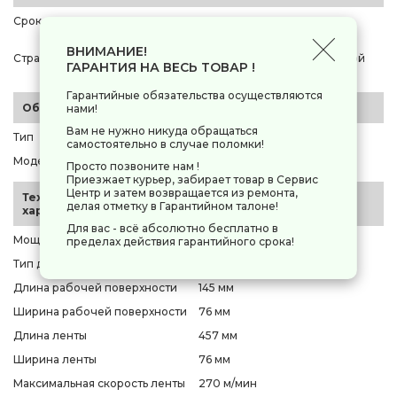
Срок эксплуатации
12 мес.
Соединенное Королевство
ВНИМАНИЕ!
Страна-производитель
Великобритании и Северной
ГАРАНТИЯ НА ВЕСЬ ТОВАР !
Ирландии
Гарантийные обязательства осуществляются
Общие параметры
нами!
Вам не нужно никуда обращаться
Тип
ленточная шлифмашина
самостоятельно в случае поломки!
Модель
Makita 9910
Просто позвоните нам !
Приезжает курьер, забирает товар в Сервис
Центр и затем возвращается из ремонта,
Технические
делая отметку в Гарантийном талоне!
характеристики
Для вас - всё абсолютно бесплатно в
Мощность
650 Вт
пределах действия гарантийного срока!
Тип двигателя
щеточный
Длина рабочей поверхности
145 мм
Ширина рабочей поверхности
76 мм
Длина ленты
457 мм
Ширина ленты
76 мм
Максимальная скорость ленты
270 м/мин