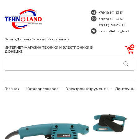
+7(949) 341-63-54
+7(949) 341-63-55
+7(908) 190-25-00
vk.com/tehno_land
Оплата
Доставка
Гарантия
Как покупать
ИНТЕРНЕТ-МАГАЗИН ТЕХНИКИ И ЭЛЕКТРОНИКИ В
ДОНЕЦКЕ
Главная
Каталог товаров
Электроинструменты
Ленточные