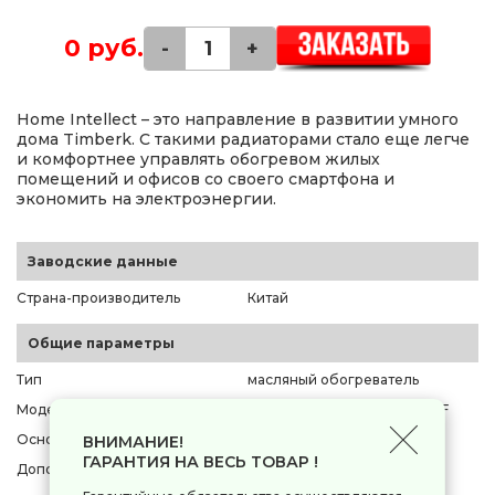
0 руб.
-
+
Home Intellect – это направление в развитии умного
дома Timberk. С такими радиаторами стало еще легче
и комфортнее управлять обогревом жилых
помещений и офисов со своего смартфона и
экономить на электроэнергии.
Заводские данные
Страна-производитель
Китай
Общие параметры
Тип
масляный обогреватель
Модель
Timberk T-OR2009-F10E-WF
Основной цвет
белый
ВНИМАНИЕ!
ГАРАНТИЯ НА ВЕСЬ ТОВАР !
Дополнительный цвет
нет