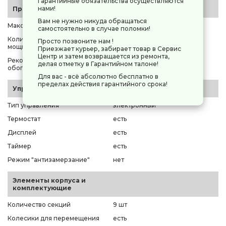
Гарантийные обязательства осуществляются
нами!
Производительность
Вам не нужно никуда обращаться
Максимальная мощность
2000 Вт
самостоятельно в случае поломки!
Количество уровней
Просто позвоните нам !
3 шт
мощности
Приезжает курьер, забирает товар в Сервис
Центр и затем возвращается из ремонта,
Рекомендуемая площадь
делая отметку в Гарантийном талоне!
25 м²
обогрева
Для вас - всё абсолютно бесплатно в
пределах действия гарантийного срока!
Управление
Тип управления
электронный
Термостат
есть
Дисплей
есть
Таймер
есть
Режим "антизамерзание"
нет
Элементы корпуса и
комплектующие
Количество секций
9 шт
Колесики для перемещения
есть