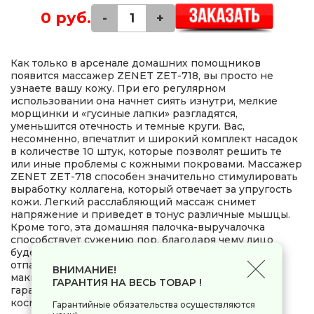
0 руб.
-
+
Как только в арсенале домашних помощников
появится массажер ZENET ZET-718, вы просто не
узнаете вашу кожу. При его регулярном
использовании она начнет сиять изнутри, мелкие
морщинки и «гусиные лапки» разгладятся,
уменьшится отечность и темные круги. Вас,
несомненно, впечатлит и широкий комплект насадок
в количестве 10 штук, которые позволят решить те
или иные проблемы с кожными покровами. Массажер
ZENET ZET-718 способен значительно стимулировать
выработку коллагена, который отвечает за упругость
кожи. Легкий расслабляющий массаж снимет
напряжение и приведет в тонус различные мышцы.
Кроме того, эта домашняя палочка-выручалочка
способствует сужению пор, благодаря чему лицо
будет выглядеть более гладким и чистым, а также
отпадет необходимость в регулярном нанесении
ВНИМАНИЕ!
макияжа. Испробовав это устройство в деле, вы
ГАРАНТИЯ НА ВЕСЬ ТОВАР !
гарантированно забудете о посещении
косметологических кабинетов.
Гарантийные обязательства осуществляются