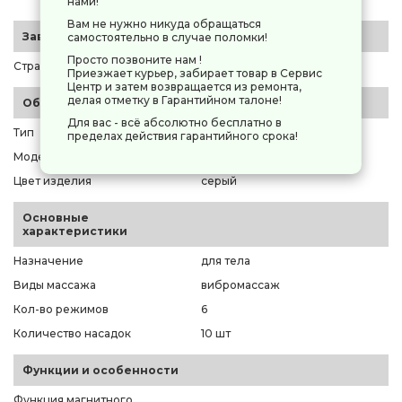
нами!
Вам не нужно никуда обращаться
Заводские данные
самостоятельно в случае поломки!
Просто позвоните нам !
Страна-производитель
Китай
Приезжает курьер, забирает товар в Сервис
Центр и затем возвращается из ремонта,
делая отметку в Гарантийном талоне!
Общие параметры
Для вас - всё абсолютно бесплатно в
Тип
массажер ручной
пределах действия гарантийного срока!
Модель
ZENET ZET-718
Цвет изделия
серый
Основные
характеристики
Назначение
для тела
Виды массажа
вибромассаж
Кол-во режимов
6
Количество насадок
10 шт
Функции и особенности
Функция магнитного