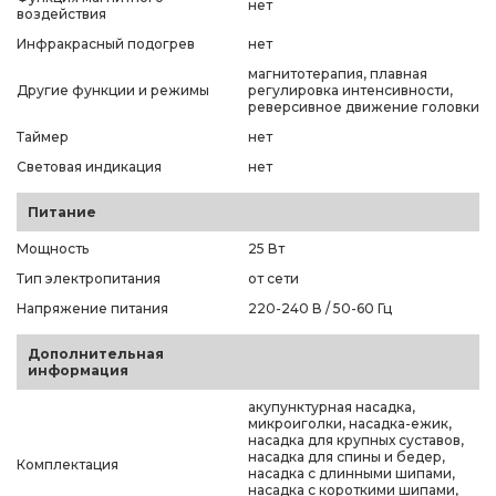
нет
воздействия
Инфракрасный подогрев
нет
магнитотерапия, плавная
Другие функции и режимы
регулировка интенсивности,
реверсивное движение головки
Таймер
нет
Световая индикация
нет
Питание
Мощность
25 Вт
Тип электропитания
от сети
Напряжение питания
220-240 В / 50-60 Гц
Дополнительная
информация
акупунктурная насадка,
микроиголки, насадка-ежик,
насадка для крупных суставов,
насадка для спины и бедер,
Комплектация
насадка с длинными шипами,
насадка с короткими шипами,