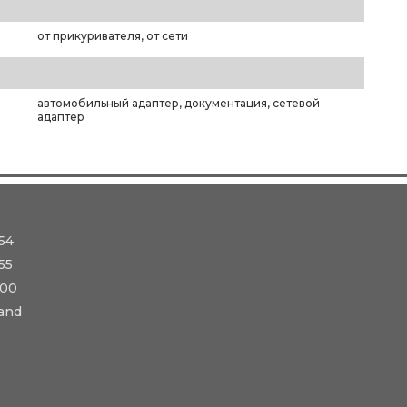
от прикуривателя, от сети
автомобильный адаптер, документация, сетевой
адаптер
54
55
-00
and