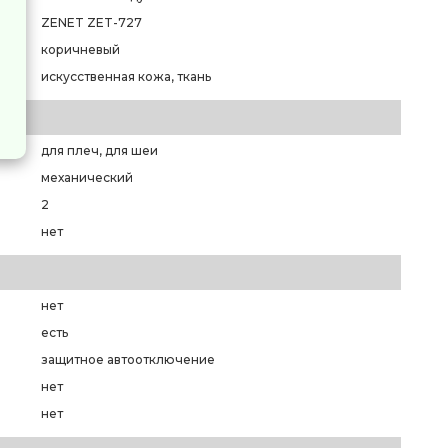
ZENET ZET-727
коричневый
искусственная кожа, ткань
для плеч, для шеи
механический
2
нет
нет
есть
защитное автоотключение
нет
нет