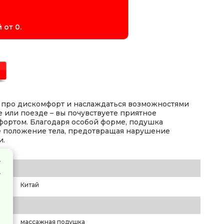
 от 0.
 про дискомфорт и наслаждаться возможностями
е или поезде – вы почувствуете приятное
фортом. Благодаря особой форме, подушка
 положение тела, предотвращая нарушение
и.
Китай
массажная подушка