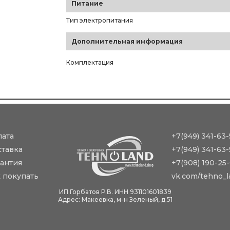
Питание
Тип электропитания
Дополнительная информация
Комплектация
лата
+7(949) 341-63-
ставка
+7(949) 341-63-
антия
+7(908) 190-25
 покупать
vk.com/tehno_l
ИП Горбатов Р.В. ИНН 931101601839
Адрес: Макеевка, м-н Зеленый, д.51