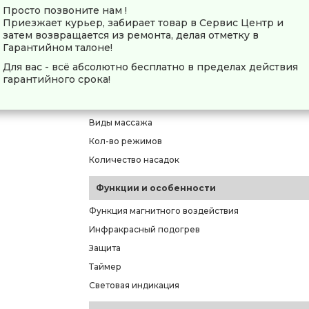
Просто позвоните нам !
Модель
Приезжает курьер, забирает товар в Сервис Центр и
затем возвращается из ремонта, делая отметку в
Цвет изделия
Гарантийном талоне!
Материал изготовления
Для вас - всё абсолютно бесплатно в пределах действия
гарантийного срока!
Основные характеристики
Назначение
Виды массажа
Кол-во режимов
Количество насадок
Функции и особенности
Функция магнитного воздействия
Инфракрасный подогрев
Защита
Таймер
Световая индикация