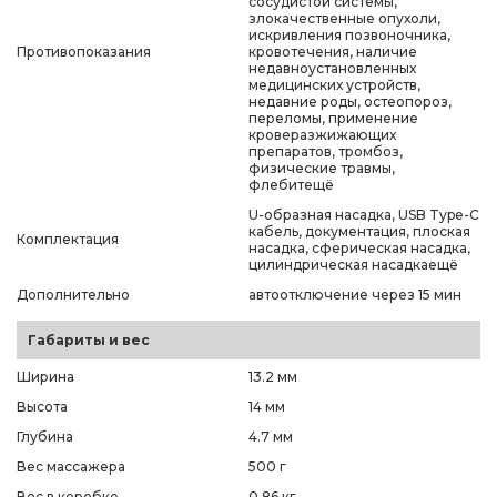
сосудистой системы,
злокачественные опухоли,
искривления позвоночника,
Противопоказания
кровотечения, наличие
недавноустановленных
медицинских устройств,
недавние роды, остеопороз,
переломы, применение
кроверазжижающих
препаратов, тромбоз,
физические травмы,
флебитещё
U-образная насадка, USB Type-C
кабель, документация, плоская
Комплектация
насадка, сферическая насадка,
цилиндрическая насадкаещё
Дополнительно
автоотключение через 15 мин
Габариты и вес
Ширина
13.2 мм
Высота
14 мм
Глубина
4.7 мм
Вес массажера
500 г
Вес в коробке
0.86 кг