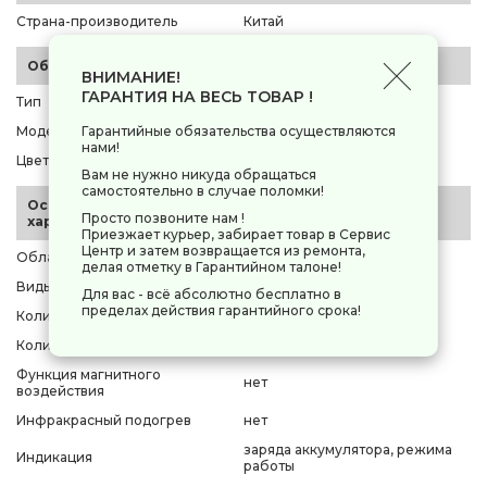
Страна-производитель
Китай
Общие параметры
ВНИМАНИЕ!
ГАРАНТИЯ НА ВЕСЬ ТОВАР !
Тип
массажный пистолет
Модель
B.Well MED-450
Гарантийные обязательства осуществляются
нами!
Цвет изделия
серый
Вам не нужно никуда обращаться
самостоятельно в случае поломки!
Основные
Просто позвоните нам !
характеристики
Приезжает курьер, забирает товар в Сервис
Центр и затем возвращается из ремонта,
Область применения
для тела
делая отметку в Гарантийном талоне!
Виды массажа
перкуссионный
Для вас - всё абсолютно бесплатно в
пределах действия гарантийного срока!
Количество насадок
4 шт
Количество режимов
33
Функция магнитного
нет
воздействия
Инфракрасный подогрев
нет
заряда аккумулятора, режима
Индикация
работы