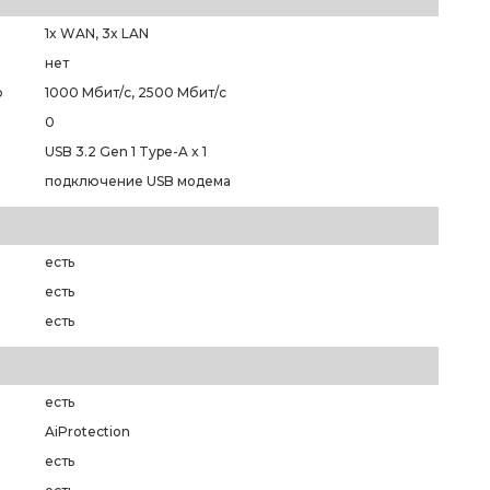
1x WAN, 3x LAN
нет
ю
1000 Мбит/с, 2500 Мбит/с
0
USB 3.2 Gen 1 Type-A x 1
подключение USB модема
есть
есть
есть
есть
AiProtection
есть