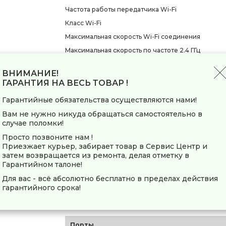
Частота работы передатчика Wi-Fi
Класс Wi-Fi
Максимальная скорость Wi-Fi соединения
Максимальная скорость по частоте 2.4 ГГц
Максимальная скорость по частоте 5 ГГц
ВНИМАНИЕ!
Максимальная скорость по частоте 6 ГГц
ГАРАНТИЯ НА ВЕСЬ ТОВАР !
Количество диапазонов 5 ГГц
Гарантийные обязательства осуществляются нами!
Одновременная работа в двух диапазонах
Вам не нужно никуда обращаться самостоятельно в
Многопотоковая передача данных
случае поломки!
Технологии усиления сигнала
Просто позвоните нам !
Приезжает курьер, забирает товар в Сервис Центр и
Безопасность соединения
затем возвращается из ремонта, делая отметку в
Гарантийном талоне!
Антенна
Для вас - всё абсолютно бесплатно в пределах действия
гарантийного срока!
Съемная антенна
Тип и количество антенн
Порты