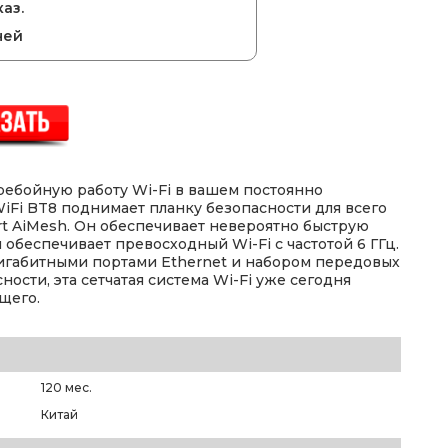
аз.
ней
ребойную работу Wi-Fi в вашем постоянно
iFi BT8 поднимает планку безопасности для всего
art AiMesh. Он обеспечивает невероятно быструю
и обеспечивает превосходный Wi-Fi с частотой 6 ГГц.
гигабитными портами Ethernet и набором передовых
ности, эта сетчатая система Wi-Fi уже сегодня
щего.
120 мес.
Китай