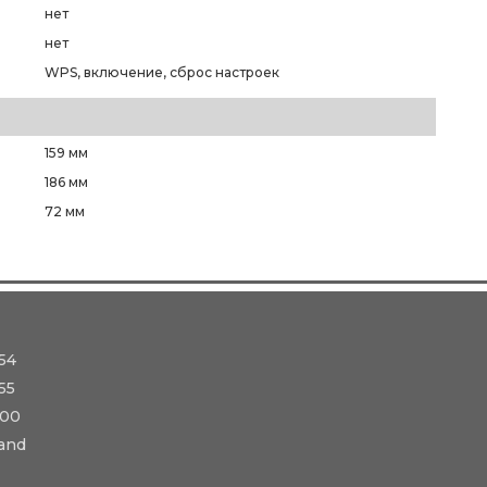
нет
нет
WPS, включение, сброс настроек
159 мм
186 мм
72 мм
54
55
-00
and