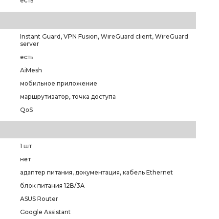
есть
Instant Guard, VPN Fusion, WireGuard client, WireGuard
server
есть
AiMesh
мобильное приложение
маршрутизатор, точка доступа
QoS
1 шт
нет
адаптер питания, документация, кабель Ethernet
блок питания 12В/3А
ASUS Router
Google Assistant