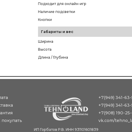
Подходит для онлайн-игр
Наличие подсветки
Кнопки
Габариты и вес
Ширина
Высота
Длина / Глубина
лата
+7(949) 341-63-
ставка
+7(949) 341-63-
антия
+7(908) 190-25
 покупать
vk.com/tehno_l
ИП Горбатов Р.В. ИНН 931101601839