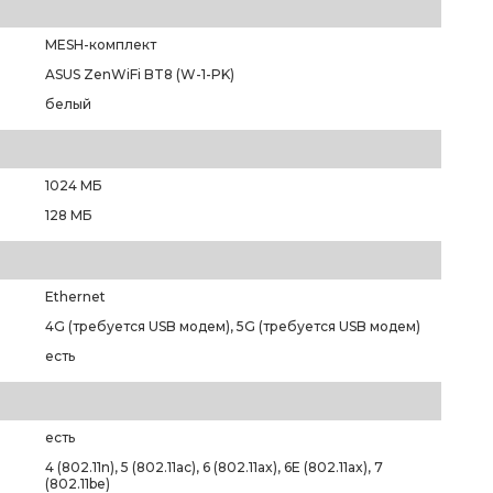
MESH-комплект
ASUS ZenWiFi BT8 (W-1-PK)
белый
1024 МБ
128 МБ
Ethernet
4G (требуется USB модем), 5G (требуется USB модем)
есть
есть
4 (802.11n), 5 (802.11ac), 6 (802.11ax), 6E (802.11ax), 7
(802.11be)