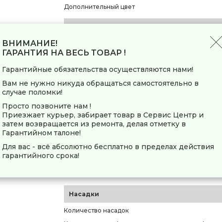
Дополнительный цвет
Основные характеристики
ВНИМАНИЕ!
Мощность максимальная
ГАРАНТИЯ НА ВЕСЬ ТОВАР !
Производительность
Гарантийные обязательства осуществляются нами!
Максимальное время непрерывной работы
Вам не нужно никуда обращаться самостоятельно в
Материал корпуса
случае поломки!
Материал лотка
Просто позвоните нам !
Приезжает курьер, забирает товар в Сервис Центр и
Функции и управление
затем возвращается из ремонта, делая отметку в
Гарантийном талоне!
Тип управления
Для вас - всё абсолютно бесплатно в пределах действия
Реверс
гарантийного срока!
Количество скоростей
Защита
Насадки
Количество насадок