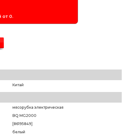
 от 0.
Китай
мясорубка электрическая
BQ MG2000
[86195849]
белый