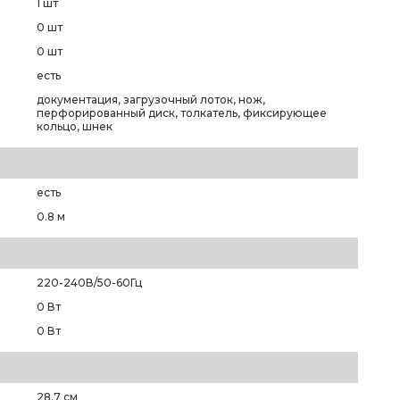
а
1 шт
0 шт
0 шт
есть
документация, загрузочный лоток, нож,
перфорированный диск, толкатель, фиксирующее
кольцо, шнек
есть
0.8 м
220-240В/50-60Гц
0 Вт
0 Вт
28.7 см