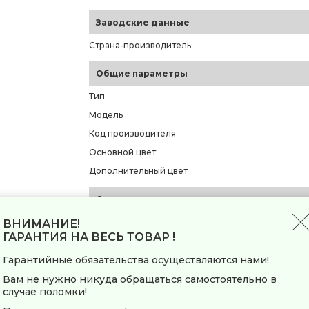
Заводские данные
Страна-производитель
Общие параметры
Тип
Модель
Код производителя
Основной цвет
Дополнительный цвет
Основные характеристики
Мощность максимальная
ВНИМАНИЕ!
ГАРАНТИЯ НА ВЕСЬ ТОВАР !
Мощность номинальная
Гарантийные обязательства осуществляются нами!
Производительность
Максимальное время непрерывной работы
Вам не нужно никуда обращаться самостоятельно в
случае поломки!
Материал корпуса