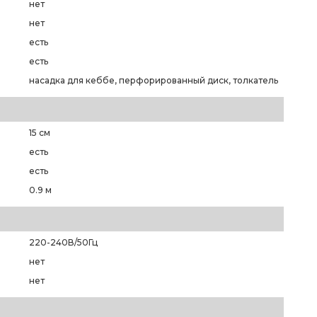
нет
нет
есть
есть
насадка для кеббе, перфорированный диск, толкатель
15 см
есть
есть
0.9 м
220-240В/50Гц
нет
нет