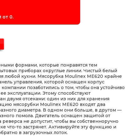
 от 0.
вными формами, которые понравятся тем
бытовых приборах округлые линии. Чистый белый
ля любой кухни. Мясорубка Moulinex ME620 крайне
панель управления, которой оснащен корпус
компании позаботились о том, чтобы она устойчиво
 ее эксплуатации. Этому способствуют
н двумя отсеками: один из них для хранения
тацию мясорубки Moulinex ME620 входят два
азного диаметра. В одном они больше, в другом —
азного помола. Двигатель оснащен защитой от
а реверса не допустит, чтобы вы собственноручно
ке что-то застрянет. Активируйте эту функцию и
братно в загрузочных лоток.