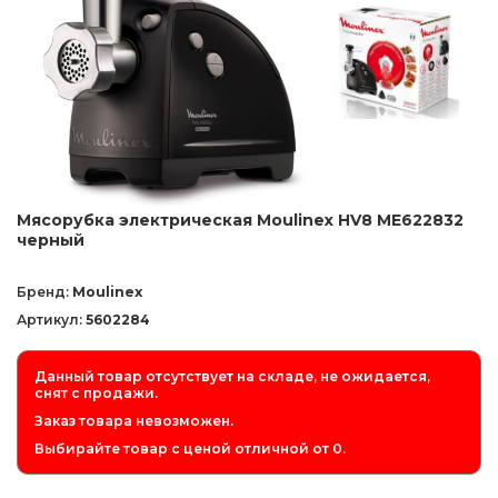
Мясорубка электрическая Moulinex HV8 ME622832
черный
Бренд:
Moulinex
Артикул:
5602284
Данный товар отсутствует на складе, не ожидается,
снят с продажи.
Заказ товара невозможен.
Выбирайте товар с ценой отличной от 0.