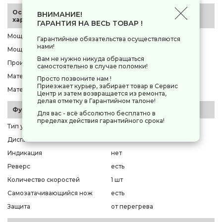
Основные
ВНИМАНИЕ!
характеристики
ГАРАНТИЯ НА ВЕСЬ ТОВАР !
Мощность максимальная
2000 Вт
Гарантийные обязательства осуществляются
нами!
Мощность номинальная
800 Вт
Вам не нужно никуда обращаться
Производительность
2.6 кг/мин
самостоятельно в случае поломки!
Материал корпуса
пластик
Просто позвоните нам !
Приезжает курьер, забирает товар в Сервис
Материал лотка
пластик
Центр и затем возвращается из ремонта,
делая отметку в Гарантийном талоне!
Функции и управление
Для вас - всё абсолютно бесплатно в
пределах действия гарантийного срока!
Тип управления
механическое
Дисплей
нет
Индикация
нет
Реверс
есть
Количество скоростей
1 шт
Самозатачивающийся нож
есть
Защита
от перегрева