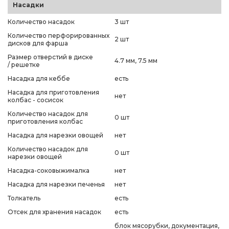
Насадки
Количество насадок
3 шт
Количество перфорированных
2 шт
дисков для фарша
Размер отверстий в диске
4.7 мм, 7.5 мм
/ решетке
Насадка для кеббе
есть
Насадка для приготовления
нет
колбас - сосисок
Количество насадок для
0 шт
приготовления колбас
Насадка для нарезки овощей
нет
Количество насадок для
0 шт
нарезки овощей
Насадка-соковыжималка
нет
Насадка для нарезки печенья
нет
Толкатель
есть
Отсек для хранения насадок
есть
блок мясорубки, документация,