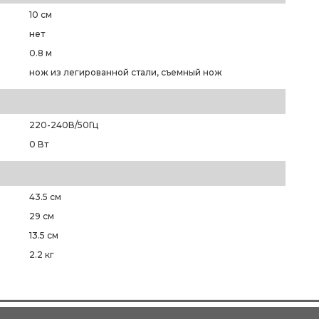
10 см
нет
0.8 м
нож из легированной стали, съемный нож
220-240В/50Гц
0 Вт
43.5 см
29 см
13.5 см
2.2 кг