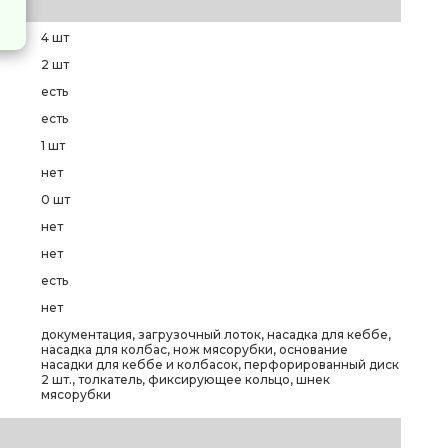
4 шт
а
2 шт
есть
есть
1 шт
нет
0 шт
нет
нет
есть
нет
документация, загрузочный лоток, насадка для кеббе,
насадка для колбас, нож мясорубки, основание
насадки для кеббе и колбасок, перфорированный диск
2 шт., толкатель, фиксирующее кольцо, шнек
мясорубки