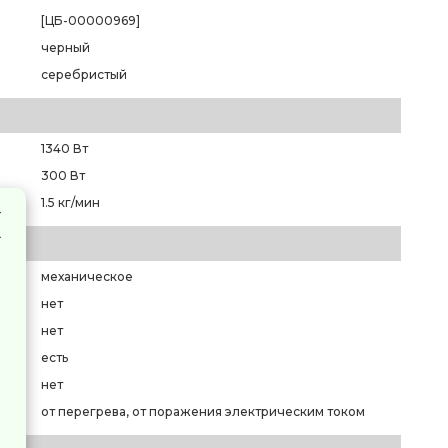
[ЦБ-00000969]
черный
серебристый
1340 Вт
300 Вт
1.5 кг/мин
механическое
нет
нет
есть
нет
от перегрева, от поражения электрическим током