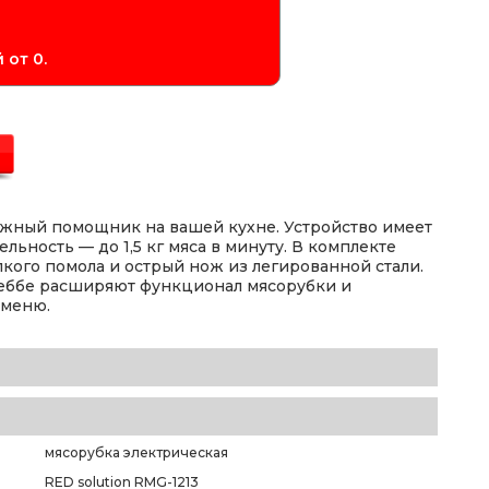
 от 0.
ежный помощник на вашей кухне. Устройство имеет
ьность — до 1,5 кг мяса в минуту. В комплекте
лкого помола и острый нож из легированной стали.
кеббе расширяют функционал мясорубки и
 меню.
мясорубка электрическая
RED solution RMG-1213