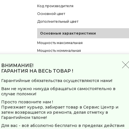
Код производителя
Основной цвет
Дополнительный цвет
Основные характеристики
Мощность максимальная
Мощность номинальная
Производительность
ВНИМАНИЕ!
Функции и управление
ГАРАНТИЯ НА ВЕСЬ ТОВАР !
Тип управления
Гарантийные обязательства осуществляются нами!
Дисплей
Вам не нужно никуда обращаться самостоятельно в
случае поломки!
Индикация
Просто позвоните нам !
Реверс
Приезжает курьер, забирает товар в Сервис Центр и
Самозатачивающийся нож
затем возвращается из ремонта, делая отметку в
Гарантийном талоне!
Защита
Для вас - всё абсолютно бесплатно в пределах действия