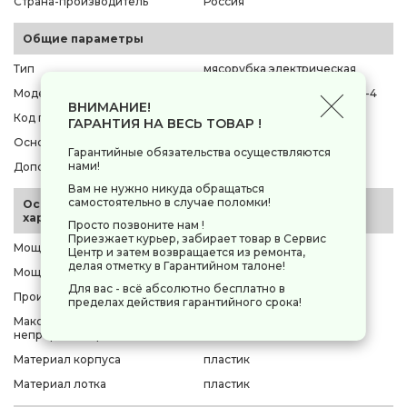
Страна-производитель
Россия
Общие параметры
Тип
мясорубка электрическая
Модель
Ротор ДИВА -р ЭМШ 35/300-4
ВНИМАНИЕ!
Код производителя
[4650054401191]
ГАРАНТИЯ НА ВЕСЬ ТОВАР !
Основной цвет
белый
Гарантийные обязательства осуществляются
нами!
Дополнительный цвет
нет
Вам не нужно никуда обращаться
самостоятельно в случае поломки!
Основные
характеристики
Просто позвоните нам !
Приезжает курьер, забирает товар в Сервис
Мощность максимальная
1500 Вт
Центр и затем возвращается из ремонта,
делая отметку в Гарантийном талоне!
Мощность номинальная
300 Вт
Для вас - всё абсолютно бесплатно в
Производительность
0.58 кг/мин
пределах действия гарантийного срока!
Максимальное время
10 мин
непрерывной работы
Материал корпуса
пластик
Материал лотка
пластик