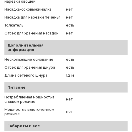
нарезки овощей
Насадка-соковыжималка
нет
Насадка для нарезки печенья
нет
Толкатель
есть
Отсек для хранения насадок
нет
Дополнительная
информация
Нескользящие основание
есть
Отсек для хранения шнура
есть
Длина сетевого шнура
1.2 м
Питание
Потребляемая мощность в
нет
спящем режиме
Мощность в выключенном
нет
режиме
Габариты и вес