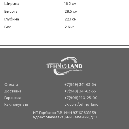
Ширина
16.2 см
Высота
28.5 см
Глубина
22.1 см
Вес
2.6 кг
Оплата
+7(949) 341-63-54
Доставка
+7(949) 341-63-55
Гарантия
+7(908) 190-25-00
Как покупать
vk.com/tehno_land
ИП Горбатов Р.В. ИНН 931101601839
Адрес: Макеевка, м-н Зеленый, д.51