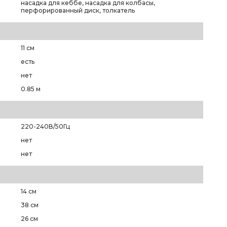
насадка для кеббе, насадка для колбасы,
перфорированный диск, толкатель
11 см
есть
нет
0.85 м
220-240В/50Гц
нет
нет
14 см
38 см
26 см