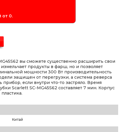
 от 0.
C-MG45S62 вы сможете существенно расширить свои
 измельчает продукты в фарш, но и позволяет
номинальной мощности 300 Вт производительность
модели защищен от перегрузки, а система реверса
 прибор, если внутри что-то застряло. Время
ки Scarlett SC-MG45S62 составляет 7 мин. Корпус
 пластика.
Китай