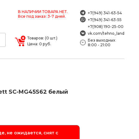
В НАЛИЧИИ ТОВАРА НЕТ.
+7(949) 341-63-54
Все под заказ: 3-7 дней.
+7(949) 341-63-55
+7(908) 190-25-00
vk.com/tehno_land
Товаров: (0 шт.)
Без выходных
Цена: 0 руб.
8:00 - 21:00
ett SC-MG45S62 белый
е, не ожидается, снят с