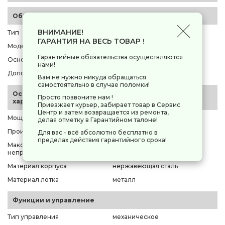
Общие параметры
ВНИМАНИЕ!
Тип
мясорубка электрическая
ГАРАНТИЯ НА ВЕСЬ ТОВАР !
Модель
Viatto VI-AJT22
Гарантийные обязательства осуществляются
Основной цвет
серебристый
нами!
Дополнительный цвет
нет
Вам не нужно никуда обращаться
самостоятельно в случае поломки!
Основные
Просто позвоните нам !
характеристики
Приезжает курьер, забирает товар в Сервис
Центр и затем возвращается из ремонта,
Мощность максимальная
1100 Вт
делая отметку в Гарантийном талоне!
Производительность
200 кг/мин
Для вас - всё абсолютно бесплатно в
пределах действия гарантийного срока!
Максимальное время
5 мин
непрерывной работы
Материал корпуса
нержавеющая сталь
Материал лотка
металл
Функции и управление
Тип управления
механическое