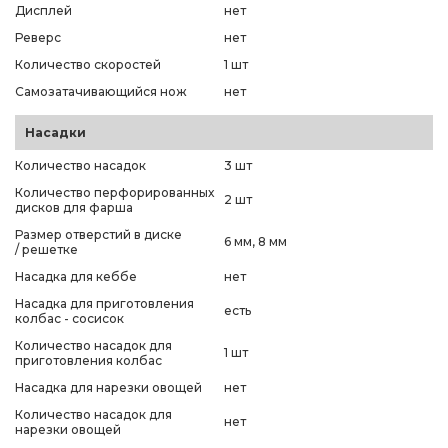
Дисплей
нет
Реверс
нет
Количество скоростей
1 шт
Самозатачивающийся нож
нет
Насадки
Количество насадок
3 шт
Количество перфорированных
2 шт
дисков для фарша
Размер отверстий в диске
6 мм, 8 мм
/ решетке
Насадка для кеббе
нет
Насадка для приготовления
есть
колбас - сосисок
Количество насадок для
1 шт
приготовления колбас
Насадка для нарезки овощей
нет
Количество насадок для
нет
нарезки овощей