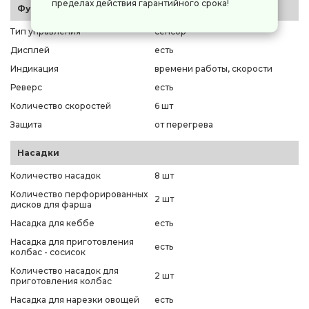
пределах действия гарантийного срока!
Функции и управление
Тип управления
сенсор
Дисплей
есть
Индикация
времени работы, скорости
Реверс
есть
Количество скоростей
6 шт
Защита
от перегрева
Насадки
Количество насадок
8 шт
Количество перфорированных
2 шт
дисков для фарша
Насадка для кеббе
есть
Насадка для приготовления
есть
колбас - сосисок
Количество насадок для
2 шт
приготовления колбас
Насадка для нарезки овощей
есть