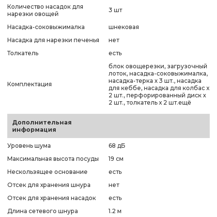
Количество насадок для
3 шт
нарезки овощей
Насадка-соковыжималка
шнековая
Насадка для нарезки печенья
нет
Толкатель
есть
блок овощерезки, загрузочный
лоток, насадка-соковыжималка,
насадка-терка х 3 шт., насадка
Комплектация
для кеббе, насадка для колбас х
2 шт., перфорированный диск х
2 шт., толкатель х 2 шт.ещё
Дополнительная
информация
Уровень шума
68 дБ
Максимальная высота посуды
19 см
Нескользящее основание
есть
Отсек для хранения шнура
нет
Отсек для хранения насадок
есть
Длина сетевого шнура
1.2 м