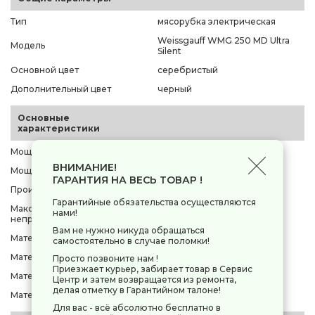
Тип
мясорубка электрическая
Weissgauff WMG 250 MD Ultra
Модель
Silent
Основной цвет
серебристый
Дополнительный цвет
черный
Основные
характеристики
Мощность максимальная
2500 Вт
ВНИМАНИЕ!
Мощность номинальная
600 Вт
ГАРАНТИЯ НА ВЕСЬ ТОВАР !
Производительность
2.5 кг/мин
Гарантийные обязательства осуществляются
Максимальное время
нами!
10 мин
непрерывной работы
Вам не нужно никуда обращаться
Материал корпуса
литой алюминий
самостоятельно в случае поломки!
Материал лотка
металл
Просто позвоните нам !
Приезжает курьер, забирает товар в Сервис
Материал ножа
металл
Центр и затем возвращается из ремонта,
делая отметку в Гарантийном талоне!
Материал шнека
силумин
Для вас - всё абсолютно бесплатно в