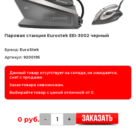
Паровая станция Eurostek EEI-3002 черный
Бренд:
EuroStek
Артикул:
9200195
Данный товар отсутствует на складе, не ожидается,
снят с продажи.
Заказ товара невозможен.
Выбирайте товар с ценой отличной от 0.
0 руб.
-
+