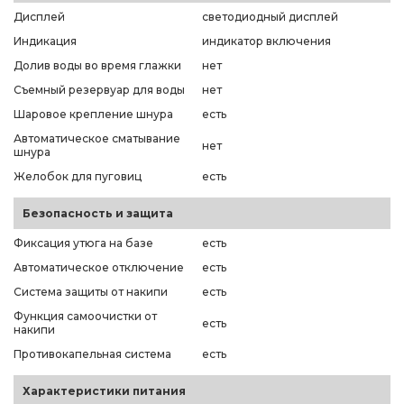
Дисплей
светодиодный дисплей
Индикация
индикатор включения
Долив воды во время глажки
нет
Съемный резервуар для воды
нет
Шаровое крепление шнура
есть
Автоматическое сматывание
нет
шнура
Желобок для пуговиц
есть
Безопасность и защита
Фиксация утюга на базе
есть
Автоматическое отключение
есть
Система защиты от накипи
есть
Функция самоочистки от
есть
накипи
Противокапельная система
есть
Характеристики питания