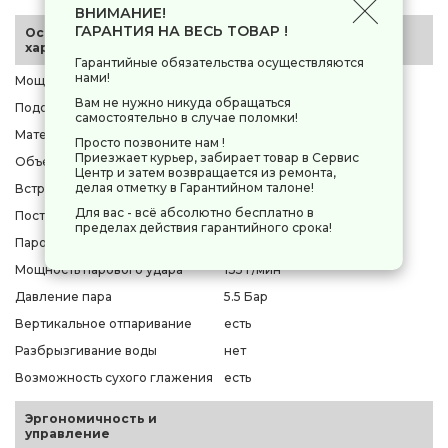
ВНИМАНИЕ!
ГАРАНТИЯ НА ВЕСЬ ТОВАР !
Основные
характеристики
Гарантийные обязательства осуществляются
нами!
Мощность
2800 Вт
Вам не нужно никуда обращаться
Подошва
Ceramic
самостоятельно в случае поломки!
Материал подошвы
керамика
Просто позвоните нам !
Приезжает курьер, забирает товар в Сервис
Объем резервуара для воды
1500 мл
Центр и затем возвращается из ремонта,
делая отметку в Гарантийном талоне!
Встроенный бойлер
нет
Для вас - всё абсолютно бесплатно в
Постоянная подача пара
135 г/мин
пределах действия гарантийного срока!
Паровой удар
есть
Мощность парового удара
135 г/мин
Давление пара
5.5 Бар
Вертикальное отпаривание
есть
Разбрызгивание воды
нет
Возможность сухого глажения
есть
Эргономичность и
управление