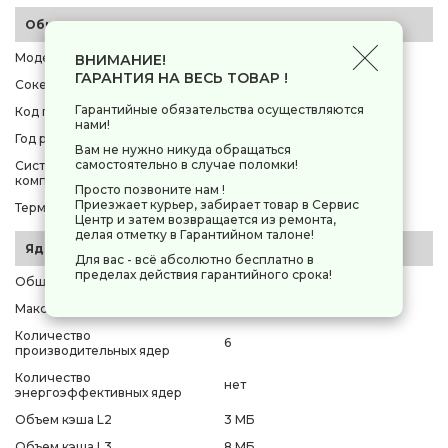
Общие параметры
Модель
AMD Ryzen 5 4500
ВНИМАНИЕ!
ГАРАНТИЯ НА ВЕСЬ ТОВАР !
Сокет
AM4
Гарантийные обязательства осуществляются
Код производителя
[100-100000644BOX]
нами!
Год релиза
2022
Вам не нужно никуда обращаться
самостоятельно в случае поломки!
Система охлаждения в
нет
комплекте
Просто позвоните нам !
Приезжает курьер, забирает товар в Сервис
Термоинтерфейс в комплекте
нет
Центр и затем возвращается из ремонта,
делая отметку в Гарантийном талоне!
Ядро и архитектура
Для вас - всё абсолютно бесплатно в
пределах действия гарантийного срока!
Общее количество ядер
6
Максимальное число потоков
12
Количество
6
производительных ядер
Количество
нет
энергоэффективных ядер
Объем кэша L2
3 МБ
Объем кэша L3
8 МБ