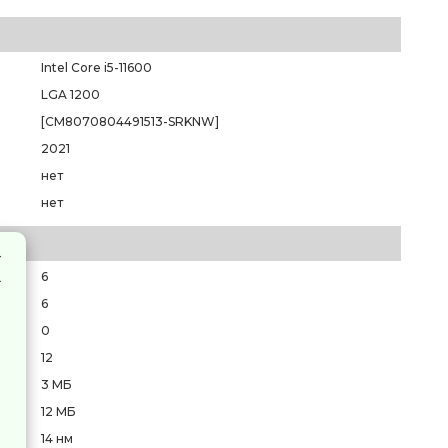
Intel Core i5-11600
LGA 1200
[CM8070804491513-SRKNW]
2021
нет
нет
6
6
0
12
3 МБ
12 МБ
14 нм