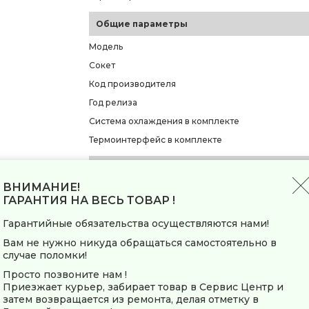
Общие параметры
Модель
Сокет
Код производителя
Год релиза
Система охлаждения в комплекте
Термоинтерфейс в комплекте
Ядро и архитектура
ВНИМАНИЕ!
Общее количество ядер
ГАРАНТИЯ НА ВЕСЬ ТОВАР !
Количество производительных ядер
Гарантийные обязательства осуществляются нами!
Количество энергоэффективных ядер
Вам не нужно никуда обращаться самостоятельно в
Максимальное число потоков
случае поломки!
Объем кэша L2
Просто позвоните нам !
Объем кэша L3
Приезжает курьер, забирает товар в Сервис Центр и
затем возвращается из ремонта, делая отметку в
Техпроцесс