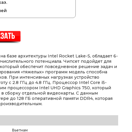
аз.
ней
на базе архитектуры Intel Rocket Lake-S, обладает 6-
числительного потенциала. Чипсет подойдет для
 который обеспечит повседневное решение задач и
ирования «тяжелых» программ модель способна
ков. При интенсивных нагрузках устройство
у с 2.8 ГГц до 4.8 ГГц. Процессор Intel Core i5-
им процессором Intel UHD Graphics 750, который
 в сборку отдельной видеокарты. С данным
ере до 128 ГБ оперативной памяти DDR4, которая
 производительным.
Вьетнам