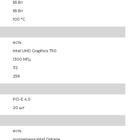
65 Вт
65 Вт
100 °C
есть
Intel UHD Graphics 750
1300 МГц
32
256
PCI-E 4.0
20 шт
есть
поддержка Intel Optane