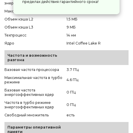
0
пределах действия гарантийного срока!
энергоэффективных ядер
Максимальное число потоков
6
Объем кэша L2
1.5 МБ
Объем кэша L3
9 МБ
Техпроцесс
14 нм
Ядро
Intel Coffee Lake R
Частота и возможность
разгона
Базовая частота процессора
3.7 ГГц
Максимальная частота в турбо
4.6 ГГц
режиме
Базовая частота
0 ГГц
энергоэффективных ядер
Частота в турбо режиме
0 ГГц
энергоэффективных ядер
Свободный множитель
есть
Параметры оперативной
памяти