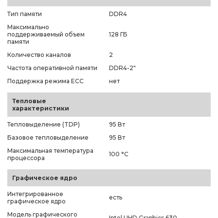
Тип памяти
DDR4
Максимально
поддерживаемый объем
128 ГБ
памяти
Количество каналов
2
Частота оперативной памяти
DDR4-2"
Поддержка режима ECC
нет
Тепловые
характеристики
Тепловыделение (TDP)
95 Вт
Базовое тепловыделение
95 Вт
Максимальная температура
100 °C
процессора
Графическое ядро
Интегрированное
есть
графическое ядро
Модель графического
Intel UHD Graphics 630