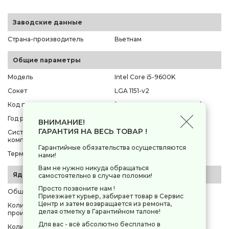
Заводские данные
Страна-производитель
Вьетнам
Общие параметры
Модель
Intel Core i5-9600K
Сокет
LGA 1151-v2
Код производителя
[CM8068403874405-SRG11]
Год релиза
2018
ВНИМАНИЕ!
ГАРАНТИЯ НА ВЕСЬ ТОВАР !
Система охлаждения в
нет
комплекте
Гарантийные обязательства осуществляются
Термоинтерфейс в комплекте
нет
нами!
Вам не нужно никуда обращаться
Ядро и архитектура
самостоятельно в случае поломки!
Просто позвоните нам !
Общее количество ядер
6
Приезжает курьер, забирает товар в Сервис
Центр и затем возвращается из ремонта,
Количество
6
делая отметку в Гарантийном талоне!
производительных ядер
Для вас - всё абсолютно бесплатно в
Количество