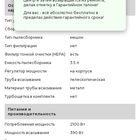
Центр и затем возвращается из ремонта,
делая отметку в Гарантийном талоне!
Основные
характеристики
Для вас - всё абсолютно бесплатно в
пределах действия гарантийного срока!
Тип уборки
сухая
Сбор жидкости
нет
Тип пылесборника
мешок
Тип фильтрации
нет
Фильтр тонкой очистки (HEPA)
есть
Емкость пылесборника
3.5 л
Регулятор мощности
на корпусе
Труба всасывания
телескопическая
Материал трубы всасывания
металл
Турбощетка в комплекте
нет
Питание и
производительность
Потребляемая мощность
2100 Вт
Мощность всасывания
390 Вт