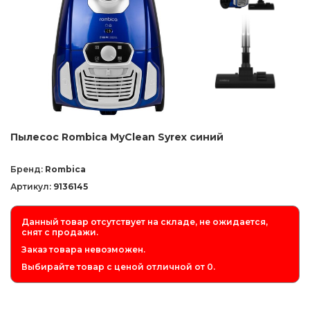
Пылесос Rombica MyClean Syrex синий
Бренд:
Rombica
Артикул:
9136145
Данный товар отсутствует на складе, не ожидается,
снят с продажи.
Заказ товара невозможен.
Выбирайте товар с ценой отличной от 0.