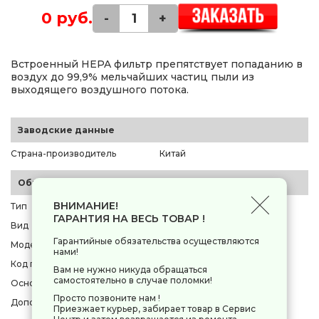
0 руб.
-
+
Встроенный HEPA фильтр препятствует попаданию в
воздух до 99,9% мельчайших частиц пыли из
выходящего воздушного потока.
Заводские данные
Страна-производитель
Китай
Общие параметры
ВНИМАНИЕ!
Тип
пылесос
ГАРАНТИЯ НА ВЕСЬ ТОВАР !
Вид
обычный
Гарантийные обязательства осуществляются
Модель
Rombica MyClean Syrex
нами!
Код производителя
[NBG20D01]
Вам не нужно никуда обращаться
самостоятельно в случае поломки!
Основной цвет
синий
Просто позвоните нам !
Дополнительные цвета
черный
Приезжает курьер, забирает товар в Сервис