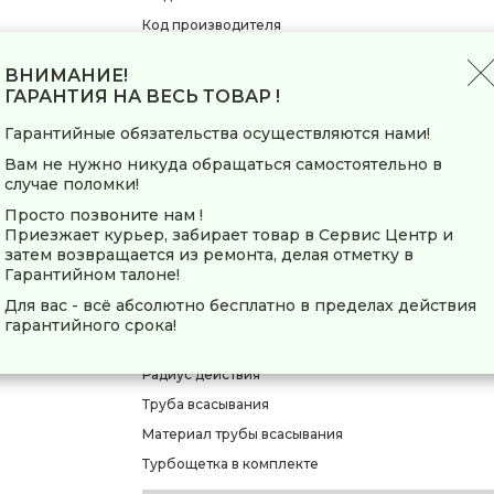
Код производителя
Основной цвет
ВНИМАНИЕ!
Дополнительные цвета
ГАРАНТИЯ НА ВЕСЬ ТОВАР !
Основные характеристики
Гарантийные обязательства осуществляются нами!
Вам не нужно никуда обращаться самостоятельно в
Тип уборки
случае поломки!
Сбор жидкости
Просто позвоните нам !
Тип пылесборника
Приезжает курьер, забирает товар в Сервис Центр и
затем возвращается из ремонта, делая отметку в
Тип фильтрации
Гарантийном талоне!
Фильтр тонкой очистки (HEPA)
Для вас - всё абсолютно бесплатно в пределах действия
Емкость пылесборника
гарантийного срока!
Регулятор мощности
Радиус действия
Труба всасывания
Материал трубы всасывания
Турбощетка в комплекте