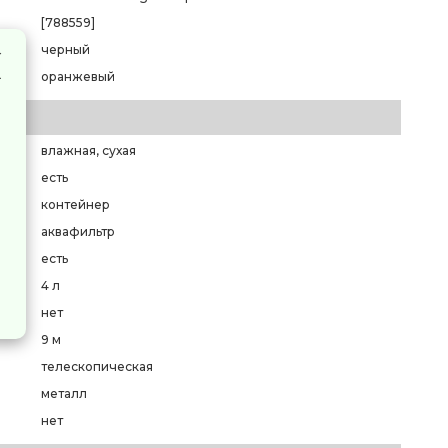
[788559]
черный
оранжевый
влажная, сухая
есть
контейнер
аквафильтр
есть
4 л
нет
9 м
телескопическая
металл
нет