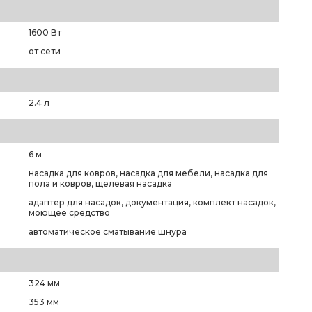
1600 Вт
от сети
2.4 л
6 м
насадка для ковров, насадка для мебели, насадка для
пола и ковров, щелевая насадка
адаптер для насадок, документация, комплект насадок,
моющее средство
автоматическое сматывание шнура
324 мм
353 мм