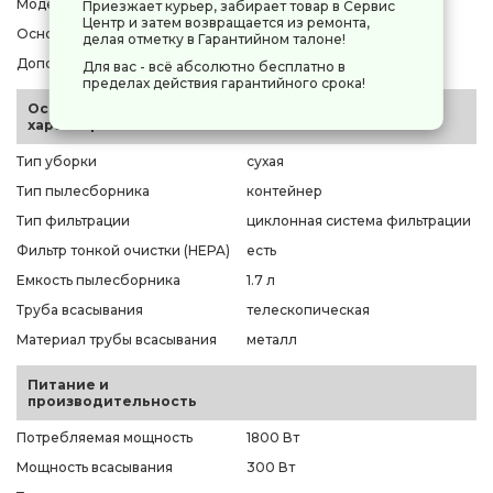
Модель
Timberk T-VCC-121
Приезжает курьер, забирает товар в Сервис
Центр и затем возвращается из ремонта,
Основной цвет
черный
делая отметку в Гарантийном талоне!
Дополнительные цвета
желтый
Для вас - всё абсолютно бесплатно в
пределах действия гарантийного срока!
Основные
характеристики
Тип уборки
сухая
Тип пылесборника
контейнер
Тип фильтрации
циклонная система фильтрации
Фильтр тонкой очистки (HEPA)
есть
Емкость пылесборника
1.7 л
Труба всасывания
телескопическая
Материал трубы всасывания
металл
Питание и
производительность
Потребляемая мощность
1800 Вт
Мощность всасывания
300 Вт